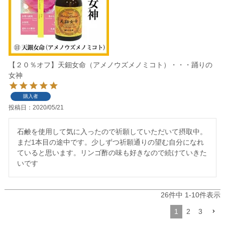
【２０％オフ】天鈿女命（アメノウズメノミコト）・・・踊りの
女神
購入者
投稿日
2020/05/21
石鹸を使用して気に入ったので祈願していただいて摂取中。
まだ1本目の途中です。少しずつ祈願通りの望む自分になれ
ていると思います。リンゴ酢の味も好きなので続けていきた
いです
26
件中
1
-
10
件表示
1
2
3