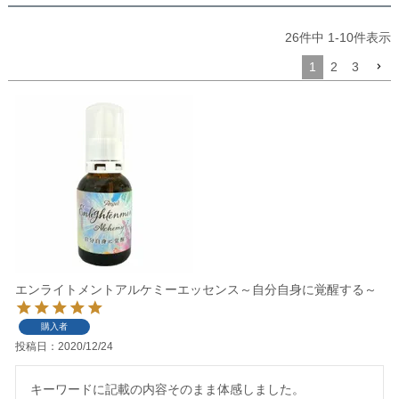
26
件中
1
-
10
件表示
1
2
3
エンライトメントアルケミーエッセンス～自分自身に覚醒する～
購入者
投稿日
2020/12/24
キーワードに記載の内容そのまま体感しました。
