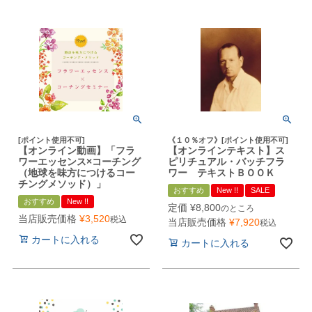
[ポイント使用不可]
《１０％オフ》[ポイント使用不可]
【オンライン動画】「フラ
【オンラインテキスト】ス
ワーエッセンス×コーチング
ピリチュアル・バッチフラ
（地球を味方につけるコー
ワー テキストＢＯＯＫ
チングメソッド）」
おすすめ
New !!
SALE
おすすめ
New !!
定価
¥
8,800
のところ
当店販売価格
¥
3,520
税込
当店販売価格
¥
7,920
税込
カートに入れる
カートに入れる