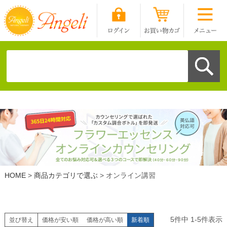
HOME
商品カテゴリで選ぶ
オンライン講習
5
件中
1
-
5
件表示
並び替え
価格が安い順
価格が高い順
新着順