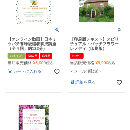
【オンライン動画】日本ミ
【印刷版テキスト】スピリ
ツバチ養蜂後継者養成講座
チュアル・バッチフラワー
（全４回：約122分）
レメディ（印刷版）
おすすめ
New !!
SALE
New !!
当店販売価格
¥
5,000
当店販売価格
¥
9,900
税込
税込
＜メール便郵送＞
カートに入れる
詳細を見る