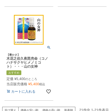
【豊かさ】
木花之佐久夜毘売命（コノ
ハナサクヤヒメノミコ
ト）・・・山の女神
おすすめ
定価
¥
5,400
のところ
当店販売価格
¥
5,400
税込
カートに入れる
21
件中
1
-
21
件表示
並び替え
価格が安い順
価格が高い順
新着順