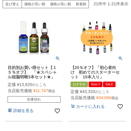
21
件中
1
-
21
件表示
並び替え
価格が安い順
価格が高い順
新着順
目的別お買い得セット【１
【20％オフ】「初心者向
５％オフ】 「★スペシャ
け 初めてのスターターセ
ル頭脳明晰3本セット★」
ット 10本入り」
定価
¥
13,820
おすすめ
New !!
SALE
のところ
当店販売価格
¥
11,747
税込
定価
¥
43,333
のところ
当店販売価格
¥
34,666
税込
在庫切れ
カートに入れる
詳細を見る