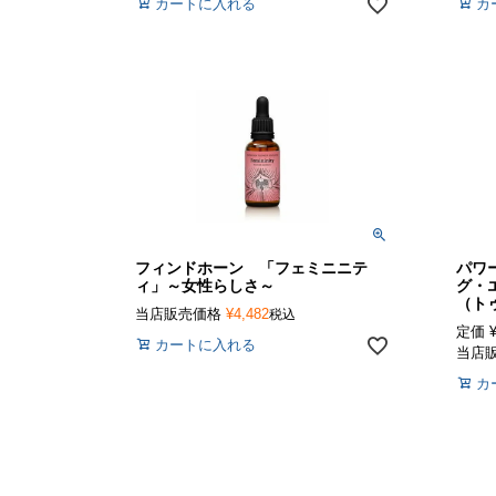
カートに入れる
カ
フィンドホーン 「フェミニニテ
パワ
ィ」～女性らしさ～
グ・
（ト
当店販売価格
¥
4,482
税込
定価
カートに入れる
当店
カ