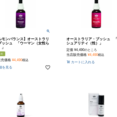
ルモンバランス】オーストラリ
オーストラリア・ブッシュ 
ブッシュ 「ウーマン（女性ら
シュアリティ（性）」
）」
定価
¥
4,490
のところ
すめ
当店販売価格
¥
4,490
税込
販売価格
¥
4,490
税込
カートに入れる
細を見る