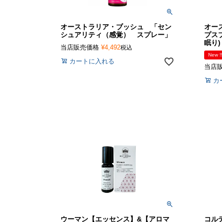
オーストラリア・ブッシュ 「セン
オー
シュアリティ（感覚） スプレー」
プスプ
眠り)
当店販売価格
¥
4,492
税込
New !
カートに入れる
当店
カ
ウーマン【エッセンス】&【アロマ
コル