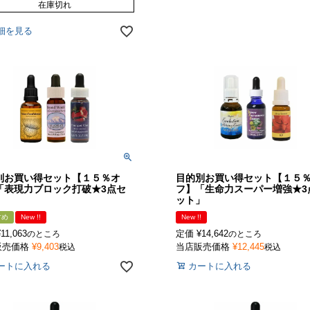
在庫切れ
細を見る
別お買い得セット【１５％オ
目的別お買い得セット【１５
「表現力ブロック打破★3点セ
フ】「生命力スーパー増強★3
」
ット」
すめ
New !!
New !!
¥
11,063
定価
¥
14,642
のところ
のところ
販売価格
¥
9,403
当店販売価格
¥
12,445
税込
税込
ートに入れる
カートに入れる