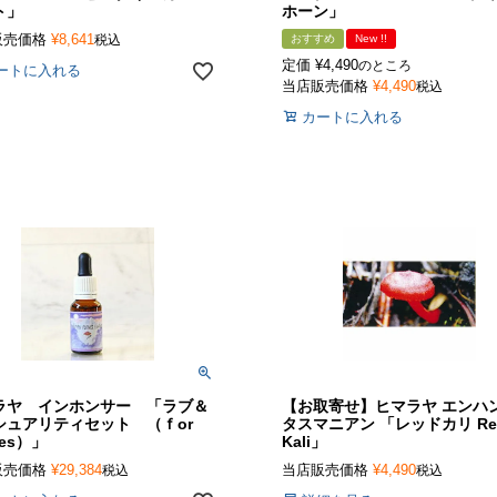
ト」
ホーン」
販売価格
¥
8,641
税込
おすすめ
New !!
定価
¥
4,490
のところ
ートに入れる
当店販売価格
¥
4,490
税込
カートに入れる
ラヤ インホンサー 「ラブ＆
【お取寄せ】ヒマラヤ エンハ
シュアリティセット （ｆor
タスマニアン 「レッドカリ Re
les）」
Kali」
販売価格
¥
29,384
当店販売価格
¥
4,490
税込
税込