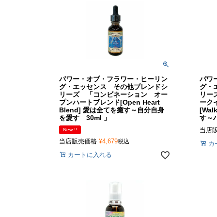
パワー・オブ・フラワー・ヒーリン
パワ
グ・エッセンス その他ブレンドシ
グ・
リーズ 「コンビネーション オー
リー
プンハートブレンド[Open Heart
ーク
Blend] 愛は全てを癒す～自分自身
[Wal
を愛す 30ml 」
す～ハ
当店
New !!
当店販売価格
¥
4,679
税込
カ
カートに入れる