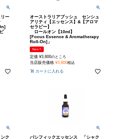
スリー
オーストラリアブッシュ センシュ
ン
アリティ【エッセンス】&【アロマ
On]
セラピー】
ピ
ロールオン【10ml】
[Focus Essence & Aromatherapy
Roll-On]」
New !!
定価
¥
3,800
のところ
当店販売価格
¥
3,800
税込
カートに入れる
ィンク
パシフィックエッセンス 「シャク