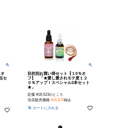
％オ
目的別お買い得セット【１0％オ
点セ
フ】 「★愛し愛されモテ度１２
０％アップ！スペシャル3本セット
★」
定価
¥
18,523
のところ
当店販売価格
¥
16,670
税込
カートに入れる