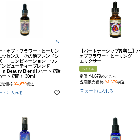
ー・オブ・フラワー・ヒーリン
【パートナーシップ改善に】
エッセンス その他ブレンドシ
オブフラワー・ヒーリング 
ズ 「コンビネーション ウォ
エリクサー」
インビューティーブレンド
おすすめ
k In Beauty Blend] ハートで話
ートで聞く 30ml 」
定価
¥
4,679
のところ
当店販売価格
¥
4,679
税込
販売価格
¥
4,679
税込
カートに入れる
ートに入れる