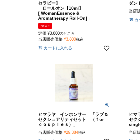
セラピー】
ダン
ロールオン【10ml】
当店
[ WomanEssence &
Aromatherapy Roll-On]」
カ
New !!
定価
¥
3,800
のところ
当店販売価格
¥
3,800
税込
カートに入れる
ヒマラヤ インホンサー 「ラブ＆
ヒマ
セクシュアリティセット （ｆor
セク
ｃｏｕｐｌｅｓ）」
sing
当店販売価格
¥
29,384
当店
税込