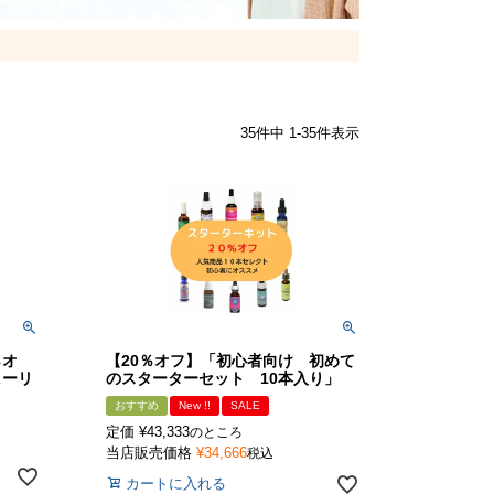
35
件中
1
-
35
件表示
％オ
【20％オフ】「初心者向け 初めて
ヒーリ
のスターターセット 10本入り」
おすすめ
New !!
SALE
定価
¥
43,333
のところ
当店販売価格
¥
34,666
税込
カートに入れる