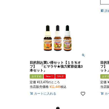
詳
目的別お買い得セット【１５％オ
目的
フ】 「ヒマラヤ★強力変容促進3
フ】
本セット」
ット
おすすめ
New !!
SALE
おす
定価
¥
13,470
定価
のところ
当店販売価格
¥
11,449
当店
税込
カートに入れる
カ