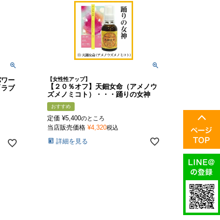
パワー
【女性性アップ】
【２０％オフ】天鈿女命（アメノウ
「ラブ
ズメノミコト）・・・踊りの女神
おすすめ
定価
¥
5,400
のところ
当店販売価格
¥
4,320
税込
詳細を見る