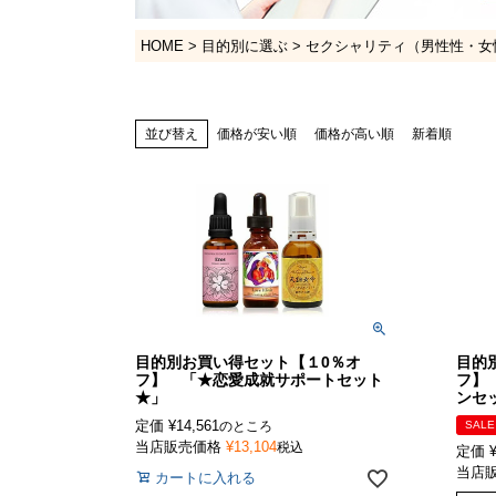
HOME
目的別に選ぶ
セクシャリティ（男性性・女
並び替え
価格が安い順
価格が高い順
新着順
目的別お買い得セット【１0％オ
目的
フ】 「★恋愛成就サポートセット
フ】
★」
ンセ
定価
¥
14,561
のところ
SALE
当店販売価格
¥
13,104
税込
定価
当店
カートに入れる