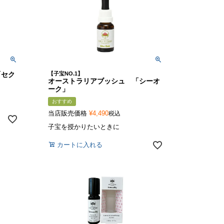
「セク
【子宝NO.1】
オーストラリアブッシュ 「シーオ
ーク」
おすすめ
当店販売価格
¥
4,490
税込
子宝を授かりたいときに
カートに入れる