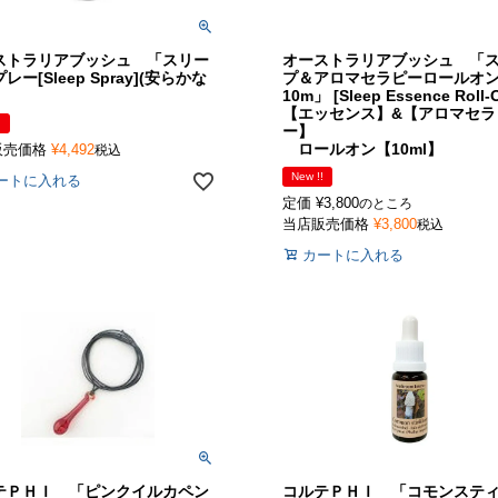
ストラリアブッシュ 「スリー
オーストラリアブッシュ 「
レー[Sleep Spray](安らかな
プ＆アロマセラピーロールオ
10m」 [Sleep Essence Roll-
【エッセンス】&【アロマセラ
!
ー】
ロールオン【10ml】
販売価格
¥
4,492
税込
New !!
ートに入れる
定価
¥
3,800
のところ
当店販売価格
¥
3,800
税込
カートに入れる
テＰＨＩ 「ピンクイルカペン
コルテＰＨＩ 「コモンステ