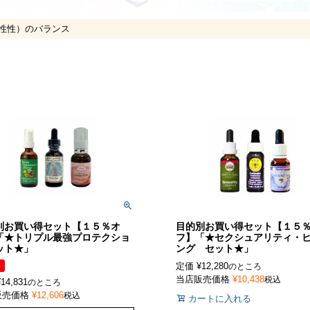
性性）のバランス
別お買い得セット【１５％オ
目的別お買い得セット【１５
「★トリプル最強プロテクショ
フ】「★セクシュアリティ・
ット★」
ング セット★」
定価
¥
12,280
のところ
当店販売価格
¥
10,438
税込
¥
14,831
のところ
販売価格
¥
12,606
税込
カートに入れる