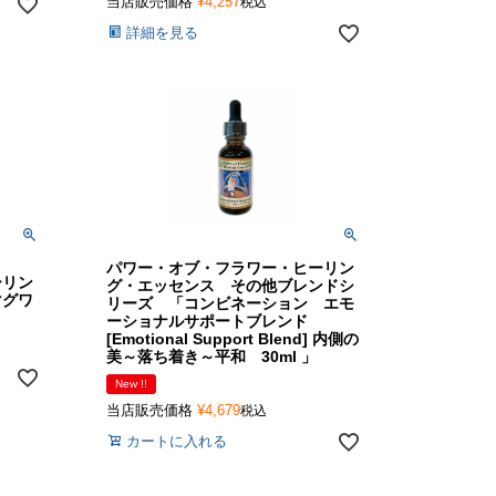
当店販売価格
¥
4,257
税込
詳細を見る
パワー・オブ・フラワー・ヒーリン
ーリン
グ・エッセンス その他ブレンドシ
マグワ
リーズ 「コンビネーション エモ
ーショナルサポートブレンド
[Emotional Support Blend] 内側の
美～落ち着き～平和 30ml 」
New !!
当店販売価格
¥
4,679
税込
カートに入れる