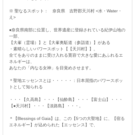
※ 聖なるスポット： 奈良県 吉野郡天川村 <水・Water・
え>
●奈良県南部に位置し、世界遺産に登録されている紀伊山地の
一部、
【大峯（霊場）】と【大峯奥駈道（参詣道）】がある
・素晴らしいパワースポット【【天川村】】。
全てをありのままに受け入れる寛容で大きな愛にあふれるエ
ネルギーは、
あなたの「内なる女神」を目覚めさせます。
＊聖地エッセンスとは・・・・・：日本屈指のパワースポッ
トとして知られる
・・・【久高島】・・・【仙酔島】・・・【富士山】・・・
【●天川村】・・・【淡路島】・・・。
＊【Blessings of Gaia】は、この【5つの大聖地】に、【宿る
エネルギー】が込められた【エッセンス】で、