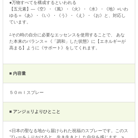
●万物すべてを構成するといわれる
【五元素】―《空》・《風》・《火》・《水》・《地》=いわ
ゆる＝《あ》・《い》・《う》・《え》・《お》と、対応し
ています。
⁂その時の自分に必要なエッセンスを使用することで、 あな
た本来のバランス＝《「調和」した状態》に【エネルギーが
高まる】ように《サポート》をしてくれます。
■ 内容量
５０ｍｌスプレー
■ アンジェリよりひとこと
<日本の聖なる地から届けられた祝福のスプレーです。このス
プレーをふりかけると、生き生きとした自分を感じます。>