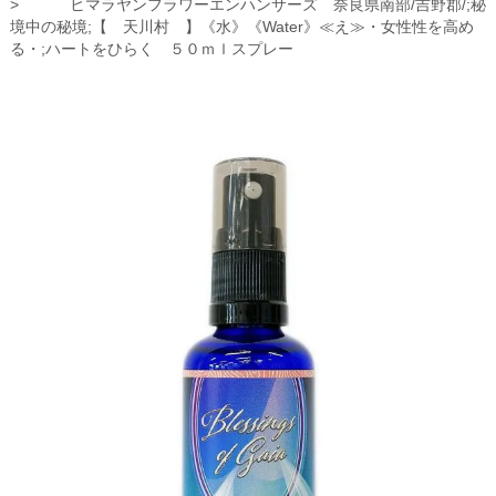
ヒマラヤンフラワーエンハンサーズ 奈良県南部/吉野郡/;秘
境中の秘境;【 天川村 】《水》《Water》≪え≫・女性性を高め
る・;ハートをひらく ５０ｍｌスプレー