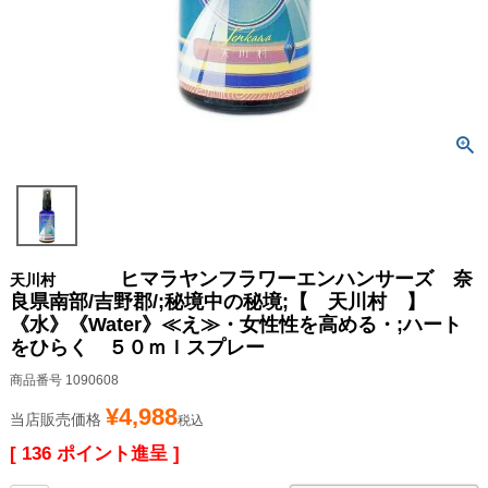
ヒマラヤンフラワーエンハンサーズ 奈
天川村
良県南部/吉野郡/;秘境中の秘境;【 天川村 】
《水》《Water》≪え≫・女性性を高める・;ハート
をひらく ５０ｍｌスプレー
商品番号
1090608
¥
4,988
当店販売価格
税込
[
136
ポイント進呈 ]