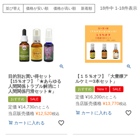
18
件中
1
-
18
件表示
並び替え
価格が安い順
価格が高い順
新着順
目的別お買い得セット
【１５％オフ】「大豊穣ア
【15％オフ】「★あらゆる
ルケミー3本セット」
人間関係トラブル解消に！
おすすめ
New !!
SALE
人間関係円滑セット★」
定価
¥
16,200
のところ
おすすめ
SALE
当店販売価格
¥
13,770
税込
定価
¥
14,730
のところ
カートに入れる
当店販売価格
¥
12,520
税込
カートに入れる