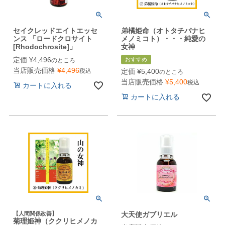
セイクレッドエイトエッセ
弟橘姫命（オトタチバナヒ
ンス 「ロードクロサイト
メノミコト）・・・純愛の
[Rhodochrosite]」
女神
定価
¥
4,496
おすすめ
のところ
当店販売価格
¥
4,496
税込
定価
¥
5,400
のところ
当店販売価格
¥
5,400
税込
カートに入れる
カートに入れる
【人間関係改善】
大天使ガブリエル
菊理姫神（ククリヒメノカ