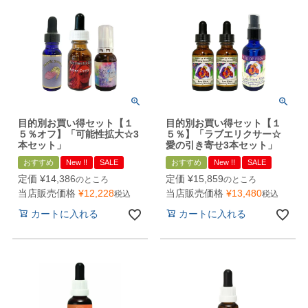
目的別お買い得セット【１
目的別お買い得セット【１
５％オフ】「可能性拡大☆3
５％】「ラブエリクサー☆
本セット」
愛の引き寄せ3本セット」
おすすめ
New !!
SALE
おすすめ
New !!
SALE
定価
¥
14,386
定価
¥
15,859
のところ
のところ
当店販売価格
¥
12,228
当店販売価格
¥
13,480
税込
税込
カートに入れる
カートに入れる