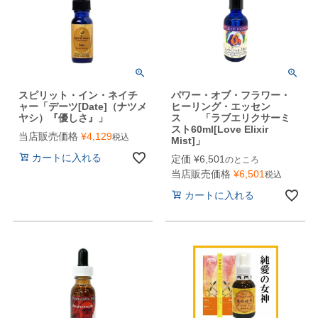
スピリット・イン・ネイチ
パワー・オブ・フラワー・
ャー「デーツ[Date]（ナツメ
ヒーリング・エッセン
ヤシ）『優しさ』」
ス 「ラブエリクサーミ
スト60ml[Love Elixir
当店販売価格
¥
4,129
税込
Mist]」
カートに入れる
定価
¥
6,501
のところ
当店販売価格
¥
6,501
税込
カートに入れる