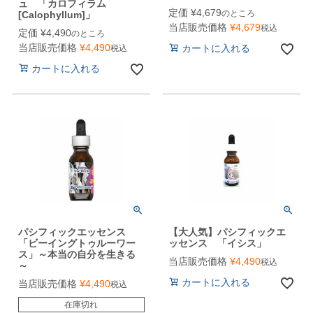
ュ 「カロフィラム
定価
¥
4,679
のところ
[Calophyllum]」
当店販売価格
¥
4,679
税込
定価
¥
4,490
のところ
当店販売価格
¥
4,490
カートに入れる
税込
カートに入れる
パシフィックエッセンス
【大人気】パシフィックエ
「ビーイングトゥルーワー
ッセンス 「イシス」
ス」～本当の自分を生きる
当店販売価格
¥
4,490
税込
～
カートに入れる
当店販売価格
¥
4,490
税込
在庫切れ