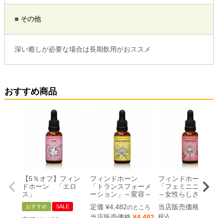
■ その他
深い癒しが必要な場合は長期飲用がおススメ
おすすめ商品
【5％オフ】フィン
フィンドホーン
フィンドホーン
ドホーン 「エロ
「トランスフォーメ
「フェミニニティ
ス」
ーション」～変容～
～女性らしさ～
定価
¥
4,482
当店販売価格
¥
4,4
おすすめ
SALE
のところ
当店販売価格
¥
4,482
税込