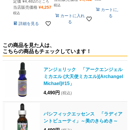
定価
¥
4,482
のところ
税込
当店販売価格
¥
4,257
カートに入れ
税込
カートに入れ
る
る
詳細を見る
この商品を見た人は、
こちらの商品もチェックしています！
アンジェリック 「アークエンジェル
ミカエル (大天使ミカエル)[Archangel
Michael]#15」
4,490円
(税込)
パシフィックエッセンス 「ラディア
ントビューティ」～美のきらめき～
4,490円