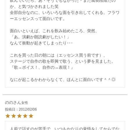
飲んでいたら、あ・そうでもなかった・まだ成長段階だの
か、と気づかされました笑　

全部自分なのに、いろいろな面を引き出してくれる。フラワ
ーエッセンスって面白いです。

面白いといえば、これを飲み始めたころ、突然、

「あ。演劇か朗読劇がしたい！」

なんて衝動が起きてしまったり･･･

これを買った日の朝には（エッセンス買う前です）、

ステージで自作の歌を即興で歌う、という夢を見ました。

『歌→ボイス！、自作の→表現！』

のの
女性
投稿日
2012/02/06
人前で話すのが苦手で、いつもかなりの覚悟をしてからでな