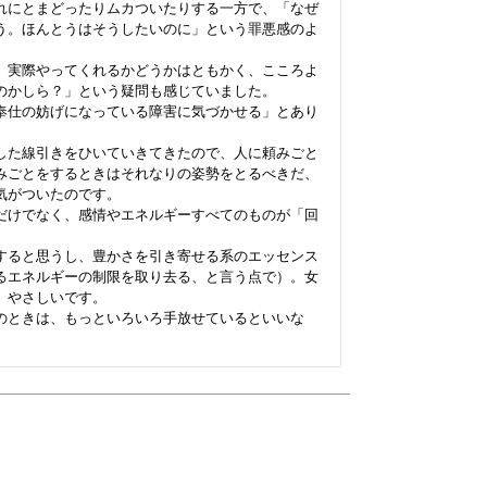
れにとまどったりムカついたりする一方で、「なぜ
う。ほんとうはそうしたいのに」という罪悪感のよ
、実際やってくれるかどうかはともかく、こころよ
のかしら？」という疑問も感じていました。

奉仕の妨げになっている障害に気づかせる」とあり


した線引きをひいていきてきたので、人に頼みごと
みごとをするときはそれなりの姿勢をとるべきだ、
がついたのです。

だけでなく、感情やエネルギーすべてのものが「回
すると思うし、豊かさを引き寄せる系のエッセンス
るエネルギーの制限を取り去る、と言う点で）。女
やさしいです。

のときは、もっといろいろ手放せているといいな