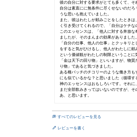
彼の自分に対する要求がとても多くて、そ
自分は素直にに無条件に尽くせないのだろ
うな思いも抱えていました。

また、彼はわたしが頼みごとをしたときは
く引き受けてくれるので、「自分はケチな
このエッセンスは、「他人に対する奔放な
ましたが、そのまんまの効果がありました。
「自分の仕事、他人の仕事」とクッキリと
をすると気がひけるし、他人がわたしに頼
という価値観がわたしの制限ということに気
「金は天下の回り物」といいますが、物質
り物」であると気づきました。

ある種バッチのチコリーのような働き方も
にも似ているかな？と思いました（循環す
神のエッセンスはおもしろいです。それに、
まだ全部飲みきってはいないのですが、そ
すべてのレビューを見る
レビューを書く