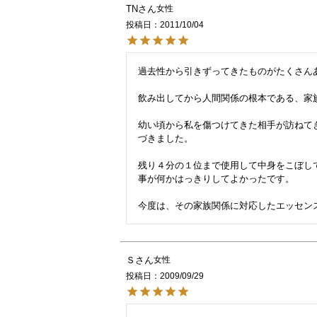
TN
女性
投稿日
2011/10/04
過去性から引きずってきたものがたくさんあ
飲み出してから人間関係の根本である、家族
幼い頃から私を傷つけてきた相手が訪ねて
づきました。

残り４分の１位まで使用して中身をこぼし
事が何かはっきりしてよかったです。

Ｓ
女性
投稿日
2009/09/29