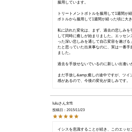
服用しています。

トリートメントボトルを服用して1週間が
ボトルから服用して1週間が経った頃に大き
私に訪れた変化は、まず、過去の悲しみを
して同時に癒しが始まりました。エッセン
った深い悲しみを通して自己変容を遂げる
たと思っていた出来事なのに、実は一番手
ました。

過去を手放せないでいるのに新しい出逢いが
まだ手放し&amp;癒しの途中ですが、ツ
lulu
女性
投稿日
2015/11/23
イシスを意識することが続き、このエッセン