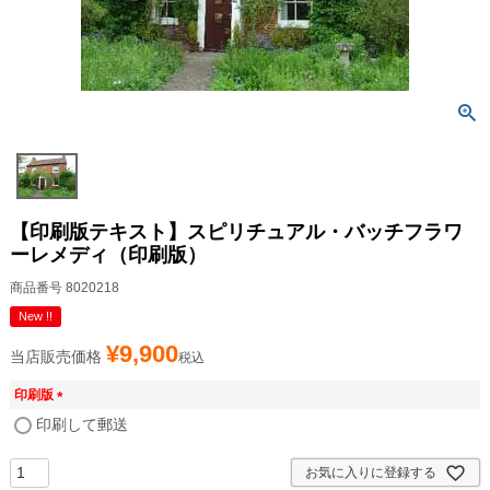
【印刷版テキスト】スピリチュアル・バッチフラワ
ーレメディ（印刷版）
商品番号
8020218
New !!
¥
9,900
当店販売価格
税込
印刷版
(
印刷して郵送
必
須
お気に入りに登録する
)