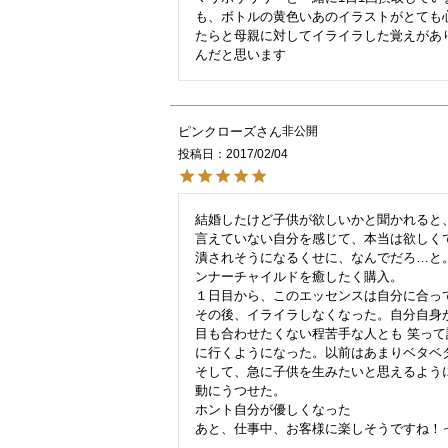
も、ボトルの黄色いあのイラストがとても
たらと母親に対してイライラした覚えがあ
んだと思います
ピンクローズ
非公開
投稿日
2017/02/04
結婚したけど子供が欲しいかと聞かれると、
言えていない自分を感じて、本当は欲しく
潰されそうになるくせに、なんでだろ…と
ンナーチャイルドを癒したく購入。

１日目から、このエッセンスは自分に合っ
その後、イライラしなくなった。自分自身が
目も合わせたくない程苦手な人とも 笑っ
に行くようになった。以前はあまりベタベタ
そして、急に子供を生みたいと思えるよう
動にうつせた。

ホント自分が優しくなった

あと、仕事中、お客様に楽しそうですね！っ