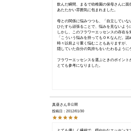
飲んだ瞬間、まるで幼稚園の保母さんに面倒
あたたかい雰囲気に包まれました。

母との関係に悩みつつも、「自立していない
ひたすら頑張ることで、悩みを見ないように
しかし、このフラワーエッセンスの存在を知
「こういう悩みを持ってもＯＫなんだ。認め
時々以前より重く悩むこともありますが、

隠していた自分の気持ちをいたわるようにケ
フラワーエッセンスを選ぶときのポイントが
とても参考になりました。

真昼
非公開
投稿日
2012/01/30
とても優しく繊細で、穏やかなエッセンスで