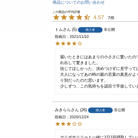
商品についてのお問い合わせ
4.57
7
トム
5
非公開
購入者
投稿日
2021/11/10
届いたときにはあまりの小ささに驚いたの
れ出して驚きました。

信じてほしかった、決めつけずに見守ってほ
大人になってあの時の親の言葉の真意がよ
り別だったのだ思います。

少しずつ、この気持ちを認目で手放してい
みきらら
26
非公開
購入者
投稿日
2020/12/24
マリポサリリーと一緒に1日1回摂取して