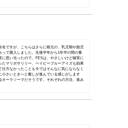
有名ですが、こちらはさらに根元の、乳児期や胎児
あって購入しました。生後半年から1年半の間の養
害に思い当ったので。FESは、やさしいけど確実に
ったマリポサリリー、ベイビーブルーアイズも効果
て仕方なかったことも今ではそんなに気にならなく
に小さいときへと癒しが進んでいる感じがします
はオーラソーマだそうです。それぞれの方法、進み