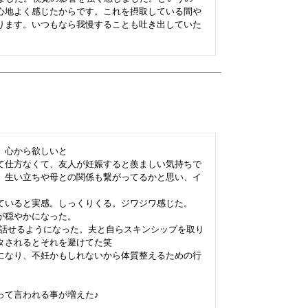
心地よく感じたからです。これを摂取している間や
ります。いつもなら我慢することも吐き出していた
心から欲しいと

て仕方なくて、友人が妊娠すると羨ましい気持ちで
。生い立ちや母との関係も繋がってるかと思い、イ
ていると実感。しっくりくる。ジワジワ感じた。

穏やかになった。

て話せるようになった。夫と自らスキンシップを取り
されるとそれを避けてた笑

になり、不妊かもしれないから体質整えるための行
て言われる事が増えた♪
