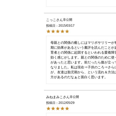
こっこ
非公開
投稿日
2015/03/17
母親との関係の癒しにはマリポサリリーが
期に効果があるという書評を読んだことが
育者との関係に起因するといわれる愛着障
効く感じがします。親との関係のために使
があったと思います。前だったら腹が立っ
なりました。私は現在⇒子供のころ⇒さら
が、友達は胎児期から、という流れ＆方法
みねまみこ
非公開
投稿日
2012/05/29