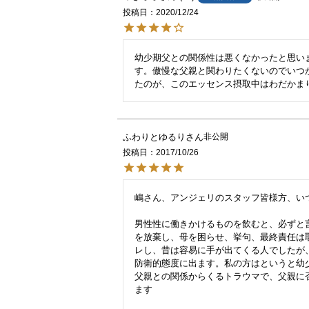
投稿日
2020/12/24
幼少期父との関係性は悪くなかったと思い
す。傲慢な父親と関わりたくないのでいつ
たのが、このエッセンス摂取中はわだかま
ふわりとゆるり
非公開
投稿日
2017/10/26
嶋さん、アンジェリのスタッフ皆様方、いつ
男性性に働きかけるものを飲むと、必ずと
を放棄し、母を困らせ、挙句、最終責任は
レし、昔は容易に手が出てくる人でしたが
防衛的態度に出ます。私の方はというと幼
父親との関係からくるトラウマで、父親に
ます
