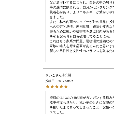
父が逆ギレするにつられ、自分の中の怒り
手の感情に飲まれる。自分がセンタリングで
執着心があり、よりエネルギーが繋がりや
きました。

また、私の内面のシャドーが外の世界に投
への否定的感情、差別意識、嫌味や皮肉な
得るために戦いや被害者を選ぶ傾向がある
を私も父も母も自ら破壊してることにも。

これはもう家系の問題、悪循環の連鎖なの
家族の過去を癒す必要があるんだと思います
新しい男性性と女性性のバランスを取るため
きいこ
非公開
投稿日
2017/09/26
摂取のはじめの頃の頭がガンガンする痛み
取中何度も見たり、浅い夢のときに父親の
を抱いたまま育ってしまったこと、父性へ
スでした。
