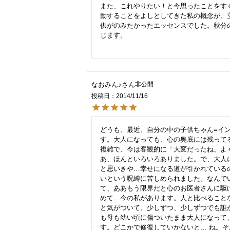
また、これやりたい！と今思ったことをす
動することをよしとしてきた私の概念が、
供がのみたかったエッセンスでした。秋分
じます。

なおみん♪
非公開
投稿日
2014/11/16
どうも、最近、自分の中の子供ちゃん=イ
す。大人になっても、心の奥底には残ってる
複雑で、今は客観的に「大変だったね、よ
あ、ほんといろいろありました。で、大人
と思いきや…幸せになる道が引かれている
いという呪縛に苦しめられました。なんで
て、ああもう限界だと心のお医者さんに駆
めて…今の私があります。人と比べること
と気がついて、少しずつ、少しずつでも誰
も母も幼い頃に傷ついたまま大人になって
す。どこかで修復していかないと… ね。