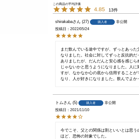
4.85
13
shirakaba
27
非公開
購入者
投稿日
2022/05/24
まだ飲んでいる途中ですが、ずっとあった
なりました。社会に対してずっと反抗的だ
ありましたが、だんだんと安心感を感じら
じゃないかと思うようになりました。人に
すが、なかなか心の底から信用することが
なり、人が好きになりました。飲んでよか
トム
5
非公開
購入者
投稿日
2021/11/10
今でこそ、父との関係は割といいとは思う
ほど、恐怖の対象でした。
