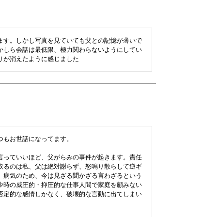
ます。しかし写真を見ていても父との記憶が薄いで
かしら会話は最低限、極力関わらないようにしてい
りが消えたように感じました
もお世話になってます。

言っていいほど、父がらみの事件が起きます。責任
取るのは私、父は絶対謝らず、怒鳴り散らして逆ギ
、病気のため、今は見ざる聞かざる言わざるという
少時の威圧的・抑圧的な仕事人間で家庭を顧みない
否定的な感情しかなく、破壊的な言動に出てしまい