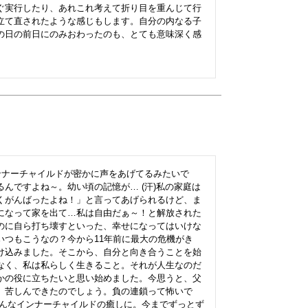
ぐ実行したり、あれこれ考えて折り目を重んじて行
立て直されたような感じもします。自分の内なる子
の日の前日にのみおわったのも、とても意味深く感
ンナーチャイルドが密かに声をあげてるみたいで
んですよね～。幼い頃の記憶が… (汗)私の家庭は
くがんばったよね！」と言ってあげられるけど、ま
になって家を出て…私は自由だぁ～！と解放された
のに自ら打ち壊すといった、幸せになってはいけな
いつもこうなの？今から11年前に最大の危機がき
け込みました。そこから、自分と向き合うことを始
なく、私は私らしく生きること。それが人生なのだ
かの役に立ちたいと思い始めました。今思うと、父
、苦しんできたのでしょう。負の連鎖って怖いで
そんなインナーチャイルドの癒しに。今までずっとず