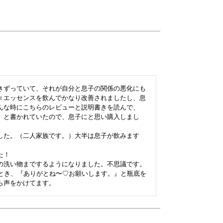
きずっていて、それが自分と息子の関係の悪化にも
々エッセンスを飲んでかなり改善されましたし、息
んな時にこちらのレビューと説明書きを読んで、
』と書かれていたので、息子にと思い購入しまし
した。（二人家族です。）大半は息子が飲みます
！

の洗い物までするようになりました。不思議です。

るとき、『ありがとね〜♡お願いします。』と瓶底を
ら声をかけてます。