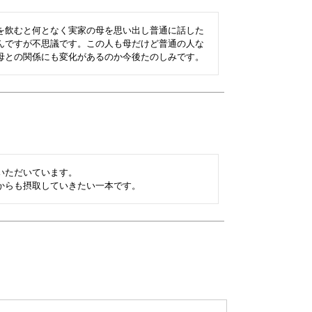
を飲むと何となく実家の母を思い出し普通に話した
んですが不思議です。この人も母だけど普通の人な
母との関係にも変化があるのか今後たのしみです。
ただいています。

からも摂取していきたい一本です。