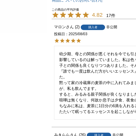
商品についてのお問い合わせ
4.82
17
マロン
2
非公開
購入者
投稿日
2025/08/03
幼少期、母との関係が悪くそれを今でも引
影響しているのは解っていました。私は色
子との関係も良くなりつつありました。そ
『誰でも一度は飲んだ方がいいエッセンス
た。

黙って家の冷蔵庫の麦茶の中に入れてみま
が、私も飲んでます。

すると、みるみる親子関係が良くなりました
喧嘩は無くなり、何故か息子は夕食、夜食
ちなみに私は、麦茶に1日分の6滴を入れ
たたいて眠ってるエッセンスを起こしなが
みきらら
26
非公開
購入者