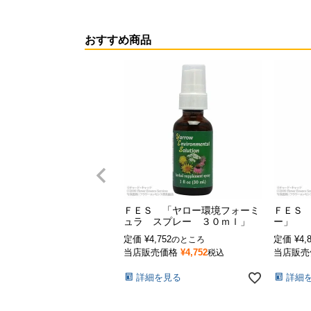
おすすめ商品
ＦＥＳ 「ヤロー環境フォーミ
ＦＥＳ
ュラ スプレー ３０ｍｌ」
ー」
定価
¥
4,752
定価
¥
4,
のところ
当店販売価格
¥
4,752
当店販売
税込
詳細を見る
詳細