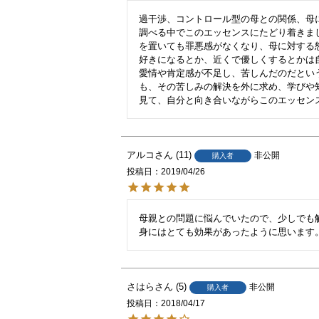
過干渉、コントロール型の母との関係、母
調べる中でこのエッセンスにたどり着きま
を置いても罪悪感がなくなり、母に対する
好きになるとか、近くで優しくするとかは
愛情や肯定感が不足し、苦しんだのだとい
も、その苦しみの解決を外に求め、学びや
見て、自分と向き合いながらこのエッセン
アルコ
11
非公開
購入者
投稿日
2019/04/26
母親との問題に悩んでいたので、少しでも
身にはとても効果があったように思います
さはら
5
非公開
購入者
投稿日
2018/04/17