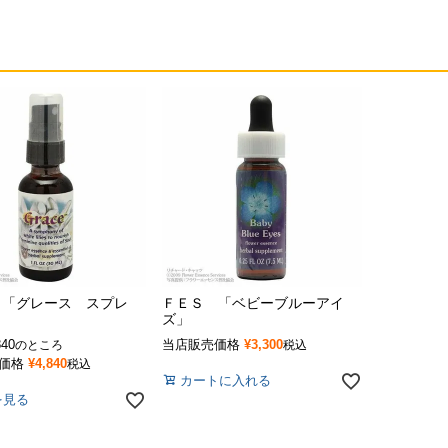
 「グレース スプレ
ＦＥＳ 「ベビーブルーアイ
ズ」
840
当店販売価格
¥
3,300
のところ
税込
価格
¥
4,840
税込
カートに入れる
を見る