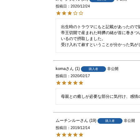
投稿日
2020/12/24
出生時のトラウマにもと記載があったので購
帝王切開で産まれた時臍の緒が首に巻きつ
いるので摂取しました。

受け入れて赦すということが分かった気が
koma
1
非公開
購入者
投稿日
2020/02/17
母親との癒しが必要な部分に気付け、感情
ムーチンルー
19
非公開
購入者
投稿日
2019/12/14