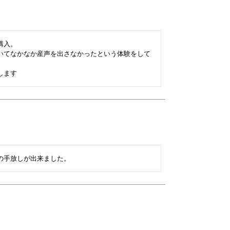
入。

いてなかなか産声を出さなかったという体験をして
します
の手放しが出来ました。