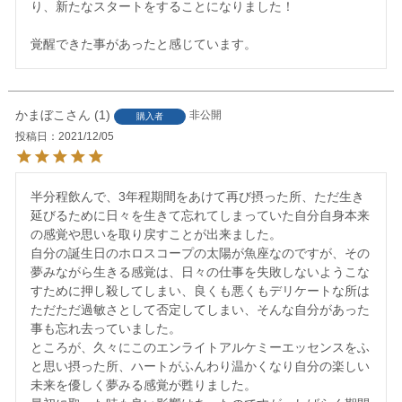
り、新たなスタートをすることになりました！

かまぼこ
1
非公開
購入者
投稿日
2021/12/05
半分程飲んで、3年程期間をあけて再び摂った所、ただ生き
延びるために日々を生きて忘れてしまっていた自分自身本来
の感覚や思いを取り戻すことが出来ました。

自分の誕生日のホロスコープの太陽が魚座なのですが、その
夢みながら生きる感覚は、日々の仕事を失敗しないようこな
すために押し殺してしまい、良くも悪くもデリケートな所は
ただただ過敏さとして否定してしまい、そんな自分があった
事も忘れ去っていました。

ところが、久々にこのエンライトアルケミーエッセンスをふ
と思い摂った所、ハートがふんわり温かくなり自分の楽しい
未来を優しく夢みる感覚が甦りました。
