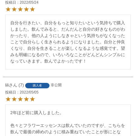
投稿日
2022/05/24
自分を行きたい、自分をもっと知りたいという気持ちで購入
しました。飲んでみると、だんだんと自分の好きなものがわ
かったり、他の人ようにしなきゃという気持ちがなくなった
ことで自分らしく生きられるようになりました。自分と仲良
くなり、自分を生きることが楽しくなるような感覚です。望
みも明確になるので、いろいろなことがどんどんシンプルに
なっていきます。飲んでよかったです！
lili
7
非公開
購入者
投稿日
2022/05/05
2年ほど前に購入しました。

色々とフラワーエッセンスは飲んでいたのですが、こちらを
飲んで最後の締めのように積み重ねていたことが形にとな