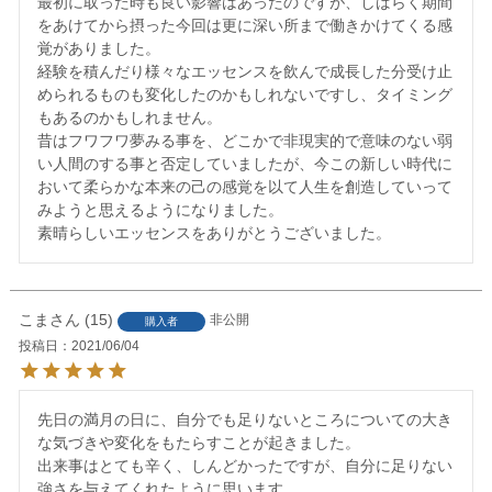
最初に取った時も良い影響はあったのですが、しばらく期間
をあけてから摂った今回は更に深い所まで働きかけてくる感
覚がありました。

経験を積んだり様々なエッセンスを飲んで成長した分受け止
められるものも変化したのかもしれないですし、タイミング
もあるのかもしれません。

昔はフワフワ夢みる事を、どこかで非現実的で意味のない弱
い人間のする事と否定していましたが、今この新しい時代に
おいて柔らかな本来の己の感覚を以て人生を創造していって
みようと思えるようになりました。

素晴らしいエッセンスをありがとうございました。
こま
15
非公開
購入者
投稿日
2021/06/04
先日の満月の日に、自分でも足りないところについての大き
な気づきや変化をもたらすことが起きました。

出来事はとても辛く、しんどかったですが、自分に足りない
強さを与えてくれたように思います。
