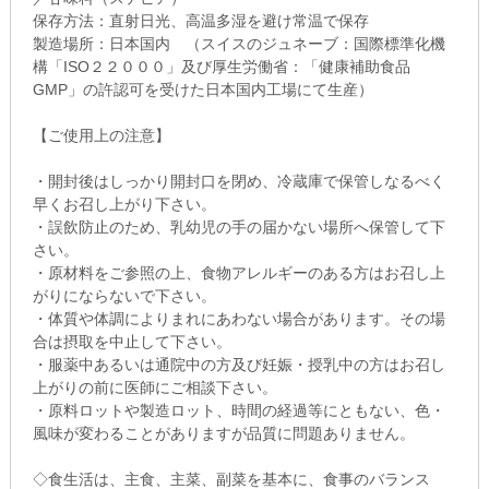
保存方法：直射日光、高温多湿を避け常温で保存
製造場所：日本国内 （スイスのジュネーブ：国際標準化機
構「ISO２２０００」及び厚生労働省：「健康補助食品
GMP」の許認可を受けた日本国内工場にて生産）
【ご使用上の注意】
・開封後はしっかり開封口を閉め、冷蔵庫で保管しなるべく
早くお召し上がり下さい。
・誤飲防止のため、乳幼児の手の届かない場所へ保管して下
さい。
・原材料をご参照の上、食物アレルギーのある方はお召し上
がりにならないで下さい。
・体質や体調によりまれにあわない場合があります。その場
合は摂取を中止して下さい。
・服薬中あるいは通院中の方及び妊娠・授乳中の方はお召し
上がりの前に医師にご相談下さい。
・原料ロットや製造ロット、時間の経過等にともない、色・
風味が変わることがありますが品質に問題ありません。
◇食生活は、主食、主菜、副菜を基本に、食事のバランス