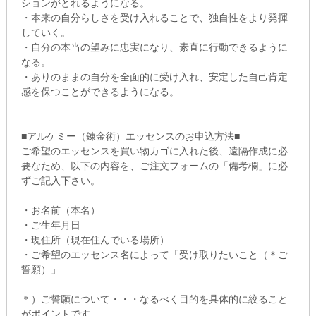
ションがとれるようになる。
・本来の自分らしさを受け入れることで、独自性をより発揮
していく。
・自分の本当の望みに忠実になり、素直に行動できるように
なる。
・ありのままの自分を全面的に受け入れ、安定した自己肯定
感を保つことができるようになる。
■アルケミー（錬金術）エッセンスのお申込方法■
ご希望のエッセンスを買い物カゴに入れた後、遠隔作成に必
要なため、以下の内容を、ご注文フォームの「備考欄」に必
ずご記入下さい。
・お名前（本名）
・ご生年月日
・現住所（現在住んでいる場所）
・ご希望のエッセンス名によって「受け取りたいこと（＊ご
誓願）」
＊）ご誓願について・・・なるべく目的を具体的に絞ること
がポイントです。