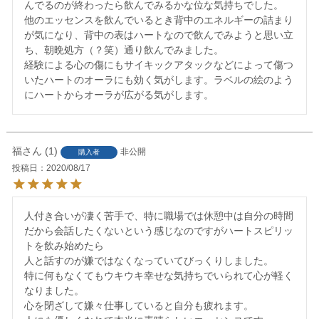
んでるのが終わったら飲んでみるかな位な気持ちでした。

他のエッセンスを飲んでいるとき背中のエネルギーの詰まり
が気になり、背中の表はハートなので飲んでみようと思い立
ち、朝晩処方（？笑）通り飲んでみました。

経験による心の傷にもサイキックアタックなどによって傷つ
いたハートのオーラにも効く気がします。ラベルの絵のよう
にハートからオーラが広がる気がします。
福
1
非公開
購入者
投稿日
2020/08/17
人付き合いが凄く苦手で、特に職場では休憩中は自分の時間
だから会話したくないという感じなのですがハートスピリッ
トを飲み始めたら

人と話すのが嫌ではなくなっていてびっくりしました。

特に何もなくてもウキウキ幸せな気持ちでいられて心が軽く
なりました。

心を閉ざして嫌々仕事していると自分も疲れます。
