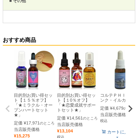
■ その他
おすすめ商品
目的別お買い得セッ
目的別お買い得セッ
コルテＰＨＩ 「
ト【１５％オフ】
ト【１0％オフ】
ンク・イルカ」
「★ミラクル・オー
「★恋愛成就サポー
定価
¥
4,679
のとこ
プンハートセット
トセット★」
当店販売価格
¥
4,6
★」
定価
¥
14,561
のところ
税込
定価
¥
17,971
のところ
当店販売価格
当店販売価格
¥
13,104
カートに入れ
¥
15,275
税込