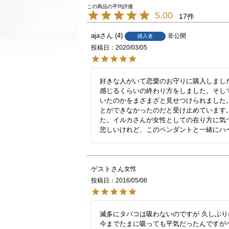
5.00
17
aja
4
非公開
購入者
投稿日
2020/03/05
好きな人がいて恋愛のお守りに購入しまし
感じるくらいの終わり方をしました。そし
いたのかをまざまざと見せつけられました
とができなかったのだと受け止めています
た。イルカさんが女性としての在り方に気
悲しいけれど、このペンダントと一緒にハ
ゲスト
女性
投稿日
2016/05/06
滅多にタバコは吸わないのですが 久しぶり
今までたまに吸っても平気だったんですがペ