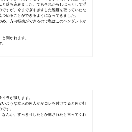
んと落ち込みました。でもそれからしばらくして浮
のですが、今までぎすぎすした態度を取っていたな
見つめることができるようになってきました。

つめ、方向転換ができるので私はこのペンダントが
と聞かれます。

。

イラが減ります。

ないような友人の何人かがコレを付けてると何か打
です。

、なんか、すっきりしたとか癒されたと言ってくれ

