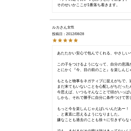
ルカ
女性
投稿日
2012/08/28
あたたかい安心で包んでくれる、やさしいペ
この子をつけるようになって、自分の意識が
とにかく『今、目の前のこと』を楽しんじゃ
もともと物事をネガティブに捉えがちで、過
まだ来てもいないことを心配しがちだったん
今思えば、いつもそんなことで頭がいっぱ
しかも、それで勝手に自分に条件つけて苦し
もっと今を楽しんじゃえばいいんだあー！

、と素直に思えるようになりました。

嫌なことも過去のことも徐々に引きずらなく
でも、まだまだその癖は抜けきってないんで