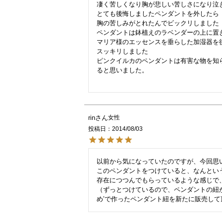
凄く苦しくなり胸が悲しい苦しさになり泣き
とても後悔しましたペンダントを外したら

胸の苦しみがとれたんでビックリしました

ペンダントは鉢植えのラベンダーの上に置き
マリア様のエッセンスを垂らした加湿器を
スッキリしました

ピンクイルカのペンダントは有害な物を知ら
ると思いました。

rin
女性
投稿日
2014/08/03
以前から気になっていたのですが、今回思い
このペンダントをつけていると、なんとい
存在につつんでもらっているような感じで、
（ずっとつけているので、ペンダントの紐