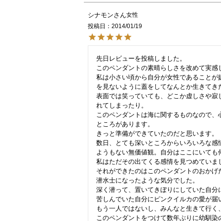
シナモン
女性
投稿日
2014/01/19
先日レビューを投稿しました。

このペンダントの素晴らしさを改めて実感
私は小さい頃から自分が女性であることが
を見ないように蓋をしてなんとか生きてきた
表面では笑っていても、どこか虚しさや寂
れてしまったり。

このペンダントは海に関するものなので、
ところがあります。

きっと準備ができていたのだと思います。

数日、とても深いところからいろいろな感
ようもない無価値観。自分はここにいても
私はただその出てくる感情を見つめていまし
それができたのはこのペンダントのおかげだ
潜水士になったような気分でした。

深く潜って、置いてきぼりにしていた自分に
苦しんでいた自分にピンクイルカの愛が届
もう一人ではないし、みんなと生きて行く、
このペンダントをつけて数年ぶりに幼馴染