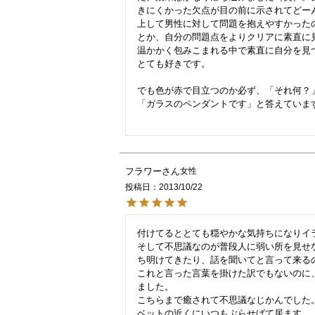
きにくかった欠点が目の前に示されてどー
上して男性に対して問題を抱えやすかった
とか、自分の問題点をよりクリアに素直に
温かかく包みこまれる中で素直に自分を見
とても好きです。

でも色が赤で目立つのか必ず、「それ何？」
「ガラスのペンダントです」と答えています
フラワー
女性
投稿日
2013/10/22
付けてるととても穏やかな気持ちになりイラ
そして不思議なのが普段人に弱い所を見せ
ち明けてきたり、話を聞いてと言って来るの
これと言った言葉を掛けた訳でもないのに
ました。

こちらまで癒されて不思議なじかんでした。
ベットの近くにいつもぶらせげて居ます。
