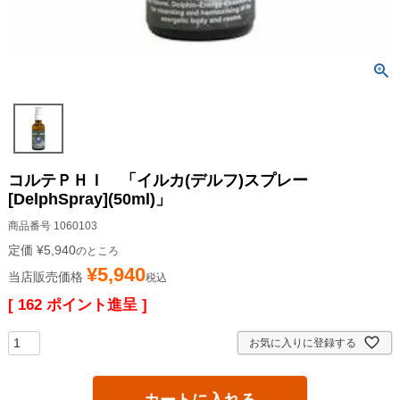
コルテＰＨＩ 「イルカ(デルフ)スプレー
[DelphSpray](50ml)」
商品番号
1060103
定価
¥
5,940
のところ
¥
5,940
当店販売価格
税込
[
162
ポイント進呈 ]
お気に入りに登録する
カートに入れる