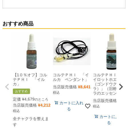
おすすめ商品
【1０％オフ】コル
コルテＰＨＩ 「イ
コルテＰＨＩ 「
テＰＨＩ 「イル
ルカ ペンダント」
イロットホエール
カ」
（ゴンドウクジ
当店販売価格
¥
8,641
ラ）」（旧称：ク
おすすめ
税込
ラのエッセンス）[
定価
¥
4,679
のところ
当店販売価格
¥
4,6
カートに入れ
当店販売価格
¥
4,212
税込
る
税込
カートに入れ
全チャクラを整えま
る
す