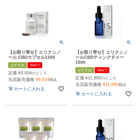
【お取り寄せ】エリクシノ
【お取り寄せ】エリクシノ
ール CBDカプセル1200
ールCBDティンクチャー
1500
おすすめ
New !!
おすすめ
New !!
定価
¥
9,504
のところ
定価
¥
11,880
のところ
当店販売価格
¥
9,504
税込
当店販売価格
¥
11,880
税込
カートに入れる
カートに入れる