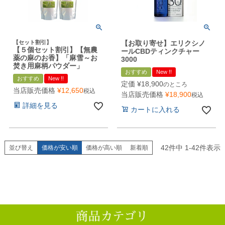
【セット割引】
【お取り寄せ】エリクシノ
【５個セット割引】【無農
ールCBDティンクチャー
薬の麻のお香】「麻雪～お
3000
焚き用麻柄パウダー」
おすすめ
New !!
おすすめ
New !!
定価
¥
18,900
のところ
当店販売価格
¥
12,650
税込
当店販売価格
¥
18,900
税込
詳細を見る
カートに入れる
42
件中
1
-
42
件表示
並び替え
価格が安い順
価格が高い順
新着順