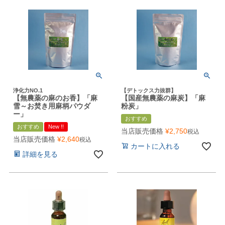
浄化力NO.1
【デトックス力抜群】
【無農薬の麻のお香】「麻
【国産無農薬の麻炭】「麻
雪～お焚き用麻柄パウダ
粉炭」
ー」
おすすめ
おすすめ
New !!
当店販売価格
¥
2,750
税込
当店販売価格
¥
2,640
税込
カートに入れる
詳細を見る