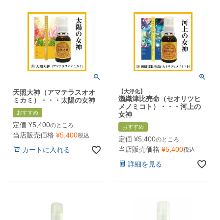
天照大神（アマテラスオオ
【大浄化】
瀬織津比売命（セオリツヒ
ミカミ）・・・太陽の女神
メノミコト）・・・河上の
おすすめ
女神
定価
¥
5,400
のところ
おすすめ
当店販売価格
¥
5,400
税込
定価
¥
5,400
のところ
当店販売価格
¥
5,400
カートに入れる
税込
詳細を見る