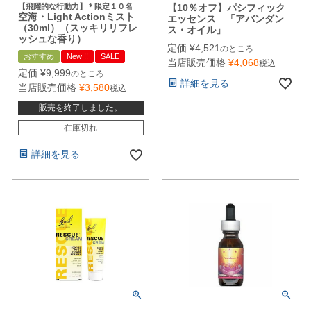
【飛躍的な行動力】＊限定１０名
【10％オフ】パシフィック
空海・Light Actionミスト
エッセンス 「アバンダン
（30ml）（スッキリリフレ
ス・オイル」
ッシュな香り）
定価
¥
4,521
のところ
おすすめ
New !!
SALE
当店販売価格
¥
4,068
税込
定価
¥
9,999
のところ
詳細を見る
当店販売価格
¥
3,580
税込
販売を終了しました。
在庫切れ
詳細を見る