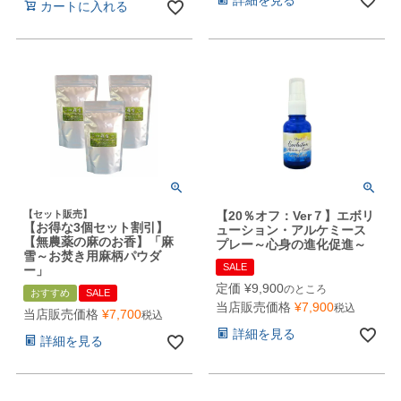
カートに入れる
【セット販売】
【20％オフ：Ver７】エボリ
【お得な3個セット割引】
ューション・アルケミース
【無農薬の麻のお香】「麻
プレー～心身の進化促進～
雪～お焚き用麻柄パウダ
SALE
ー」
定価
¥
9,900
のところ
おすすめ
SALE
当店販売価格
¥
7,900
税込
当店販売価格
¥
7,700
税込
詳細を見る
詳細を見る