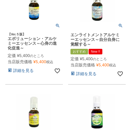
【Ver.５版】
エンライトメントアルケミ
エボリューション・アルケ
ーエッセンス～自分自身に
ミーエッセンス～心身の進
覚醒する～
化促進～
おすすめ
New !!
定価
¥
5,400
のところ
定価
¥
5,400
のところ
当店販売価格
¥
5,400
税込
当店販売価格
¥
5,400
税込
詳細を見る
詳細を見る