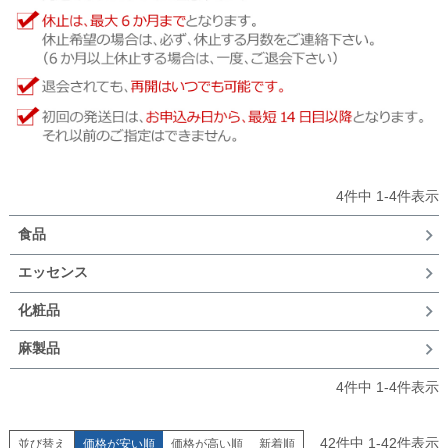
4
件中
1
-
4
件表示
食品
エッセンス
化粧品
麻製品
4
件中
1
-
4
件表示
42
件中
1
-
42
件表示
並び替え
価格が安い順
価格が高い順
新着順