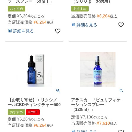
ラ スプレー 59ｍｌ」
（３００ｇ お徳用）
おすすめ
おすすめ
定価
¥
6,264
当店販売価格
¥
6,264
のところ
税込
当店販売価格
¥
6,264
税込
詳細を見る
詳細を見る
【お取り寄せ】エリクシノ
アラスカ 「ピュリフィケ
ールCBDティンクチャー500
ーションスプレー
（120ml）」
おすすめ
New !!
定価
¥
7,100
のところ
定価
¥
6,264
のところ
当店販売価格
¥
7,610
税込
当店販売価格
¥
6,264
税込
詳細を見る