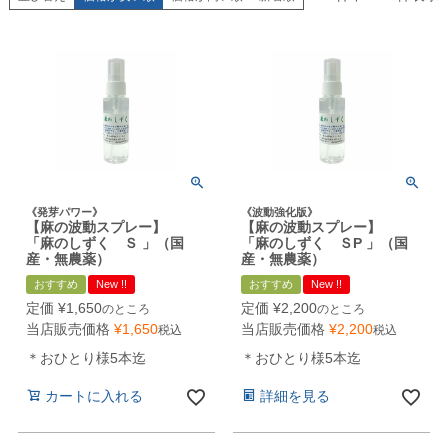
《発芽パワー》
《波動強化版》
【麻の波動スプレー】
【麻の波動スプレー】
「麻のしずく Ｓ 」（国
「麻のしずく ＳP 」（国
産・無農薬）
産・無農薬）
おすすめ
New !!
おすすめ
New !!
定価
¥
1,650
定価
¥
2,200
のところ
のところ
当店販売価格
¥
1,650
当店販売価格
¥
2,200
税込
税込
＊おひとり様5本迄
＊おひとり様5本迄
カートに入れる
詳細を見る