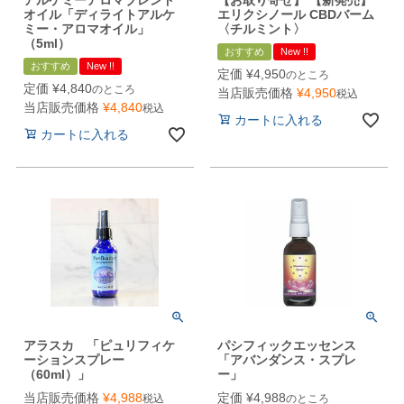
アルケミーアロマブレンド
【お取り寄せ】 【新発売】
オイル「ディライトアルケ
エリクシノール CBDバーム
ミー・アロマオイル」
〈チルミント〉
（5ml）
おすすめ
New !!
おすすめ
New !!
定価
¥
4,950
のところ
定価
¥
4,840
のところ
当店販売価格
¥
4,950
税込
当店販売価格
¥
4,840
税込
カートに入れる
カートに入れる
アラスカ 「ピュリフィケ
パシフィックエッセンス
ーションスプレー
「アバンダンス・スプレ
（60ml）」
ー」
当店販売価格
¥
4,988
定価
¥
4,988
税込
のところ