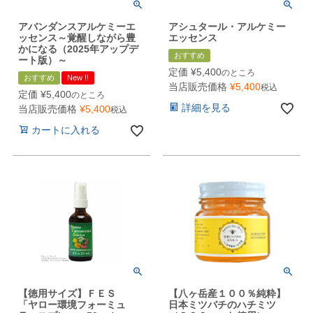
アバンダンスアルケミーエ
アシュタール・アルケミー
ッセンス～覚醒しながら豊
エッセンス
かになる（2025年アップデ
おすすめ
ート版）～
定価
¥
5,400
のところ
おすすめ
New !!
当店販売価格
¥
5,400
税込
定価
¥
5,400
のところ
詳細を見る
当店販売価格
¥
5,400
税込
カートに入れる
【徳用サイズ】ＦＥＳ
【八ヶ岳産１００％純粋】
「ヤロー環境フォーミュ
日本ミツバチのハチミツ