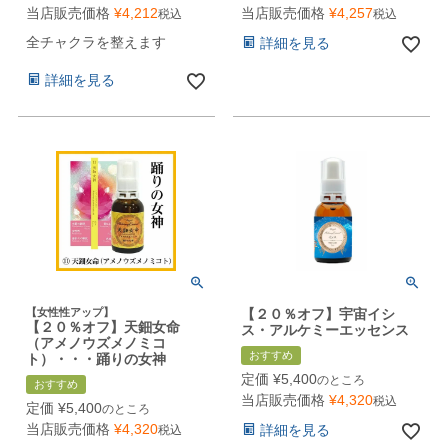
当店販売価格
¥
4,212
当店販売価格
¥
4,257
税込
税込
全チャクラを整えます
詳細を見る
詳細を見る
【女性性アップ】
【２０％オフ】宇宙イシ
【２０％オフ】天鈿女命
ス・アルケミーエッセンス
（アメノウズメノミコ
おすすめ
ト）・・・踊りの女神
定価
¥
5,400
のところ
おすすめ
当店販売価格
¥
4,320
税込
定価
¥
5,400
のところ
当店販売価格
¥
4,320
詳細を見る
税込