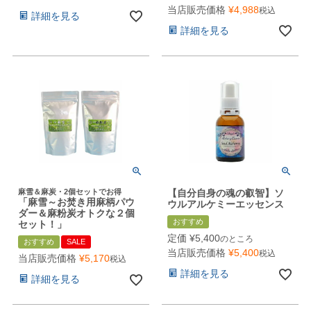
当店販売価格
¥
4,988
税込
詳細を見る
詳細を見る
麻雪＆麻炭・2個セットでお得
【自分自身の魂の叡智】ソ
「麻雪～お焚き用麻柄パウ
ウルアルケミーエッセンス
ダー＆麻粉炭オトクな２個
おすすめ
セット！」
定価
¥
5,400
のところ
おすすめ
SALE
当店販売価格
¥
5,400
税込
当店販売価格
¥
5,170
税込
詳細を見る
詳細を見る