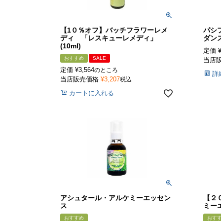
【1０％オフ】バッチフラワーレメ
パシ
ディ 「レスキューレメディ」
ダン
(10ml)
定価
おすすめ
SALE
当店
定価
¥
3,564
のところ
詳
当店販売価格
¥
3,207
税込
カートに入れる
アシュタール・アルケミーエッセン
【２
ス
ミー
おすすめ
おす