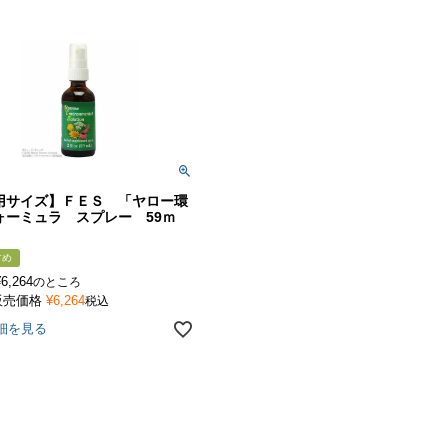
用サイズ】ＦＥＳ 「ヤロー環
ォーミュラ スプレー 59ｍ
すめ
¥
6,264
のところ
販売価格
¥
6,264
税込
細を見る