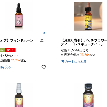
％オフ】フィンドホーン 「エ
【お取り寄せ】バッチフラワ
」
ディ 「レスキューナイト」
定価
¥
3,564
すめ
SALE
のところ
当店販売価格
¥
3,564
税込
¥
4,482
のところ
販売価格
¥
4,257
税込
カートに入れる
細を見る