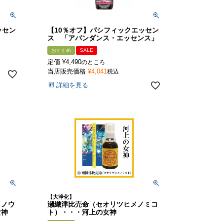
ッセン
【10％オフ】パシフィックエッセン
」
ス 「アバンダンス・エッセンス」
おすすめ
SALE
定価
¥
4,490
のところ
当店販売価格
¥
4,041
税込
詳細を見る
【大浄化】
メノウ
瀬織津比売命（セオリツヒメノミコ
女神
ト）・・・河上の女神