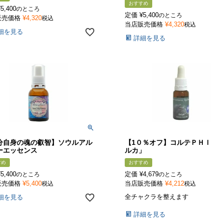
おすすめ
¥
5,400
のところ
定価
¥
5,400
のところ
販売価格
¥
4,320
税込
当店販売価格
¥
4,320
税込
細を見る
詳細を見る
分自身の魂の叡智】ソウルアル
【1０％オフ】コルテＰＨＩ 
ーエッセンス
ルカ」
すめ
おすすめ
¥
5,400
定価
¥
4,679
のところ
のところ
販売価格
¥
5,400
当店販売価格
¥
4,212
税込
税込
全チャクラを整えます
細を見る
詳細を見る