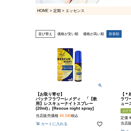
HOME
定期
エッセンス
並び替え
価格が安い順
価格が高い順
新着順
【お取り寄せ】
【＊
バッチフラワーレメディ 「【飲
ラワ
用】レスキューナイトスプレー
ュース
(20ml)」[Rescue night spray]
おす
当店販売価格
¥
4,590
税込
定価
当店
カートに入れる