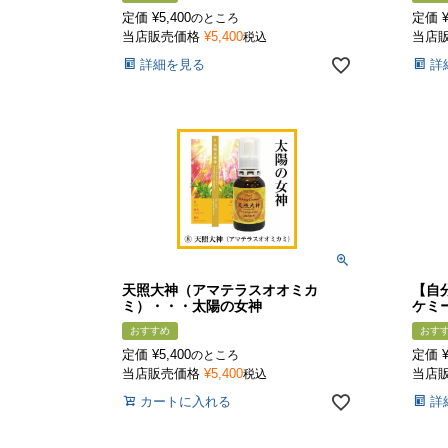
定価
¥
5,400
定価
のところ
当店販売価格
¥
5,400
当店
税込
詳細を見る
詳
天照大神（アマテラスオオミカ
【自
ミ）・・・太陽の女神
ケミ
おすすめ
おす
定価
¥
5,400
定価
のところ
当店販売価格
¥
5,400
当店
税込
カートに入れる
詳