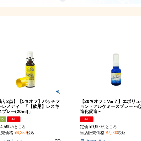
残り2点】【5％オフ】バッチフ
【20％オフ：Ver７】エボリ
ーレメディ 「【飲用】レスキ
ョン・アルケミースプレー～
プレー(20ml)」
進化促進～
すめ
SALE
SALE
¥
4,590
定価
¥
9,900
のところ
のところ
販売価格
¥
4,359
当店販売価格
¥
7,900
税込
税込