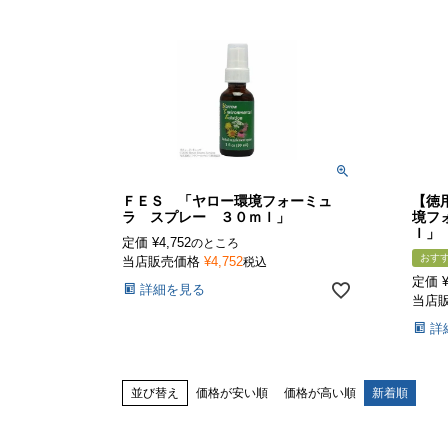
ＦＥＳ 「ヤロー環境フォーミュ
【徳
ラ スプレー ３０ｍｌ」
境フ
ｌ」
定価
¥
4,752
のところ
おす
当店販売価格
¥
4,752
税込
定価
詳細を見る
当店
詳
並び替え
価格が安い順
価格が高い順
新着順