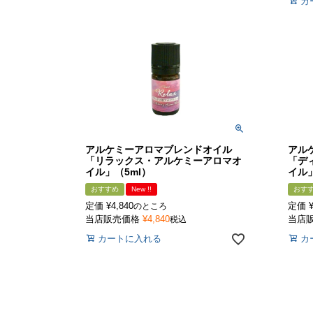
カ
アルケミーアロマブレンドオイル
アル
「リラックス・アルケミーアロマオ
「デ
イル」（5ml）
イル」
おすすめ
New !!
おす
定価
¥
4,840
定価
のところ
当店販売価格
¥
4,840
当店
税込
カートに入れる
カ