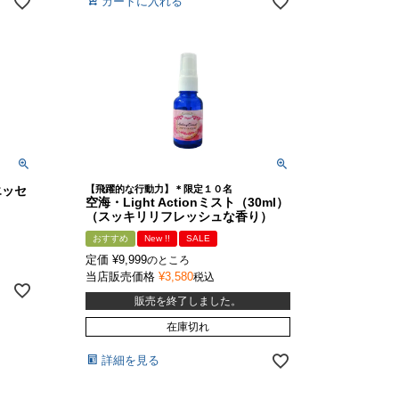
カートに入れる
エッセ
【飛躍的な行動力】＊限定１０名
空海・Light Actionミスト（30ml）
（スッキリリフレッシュな香り）
おすすめ
New !!
SALE
定価
¥
9,999
のところ
当店販売価格
¥
3,580
税込
販売を終了しました。
在庫切れ
詳細を見る