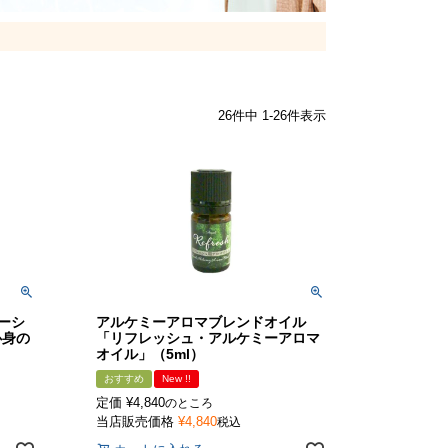
26
件中
1
-
26
件表示
ューシ
アルケミーアロマブレンドオイル
心身の
「リフレッシュ・アルケミーアロマ
オイル」（5ml）
おすすめ
New !!
定価
¥
4,840
のところ
当店販売価格
¥
4,840
税込