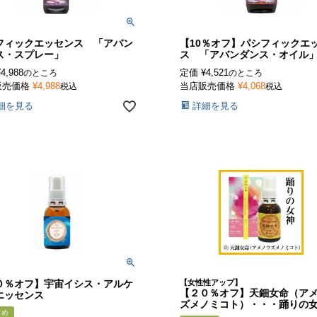
フィックエッセンス 「アバン
【10％オフ】パシフィックエ
ス・スプレー」
ス 「アバンダンス・オイル
¥
4,988
定価
¥
4,521
のところ
のところ
販売価格
¥
4,988
当店販売価格
¥
4,068
税込
税込
細を見る
詳細を見る
０％オフ】宇宙イシス・アルケ
【女性性アップ】
【２０％オフ】天鈿女命（ア
エッセンス
ズメノミコト）・・・踊りの
すめ