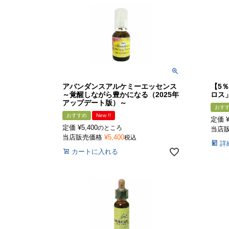
アバンダンスアルケミーエッセンス
【5
～覚醒しながら豊かになる（2025年
ロス
アップデート版）～
おす
おすすめ
New !!
定価
定価
¥
5,400
のところ
当店
当店販売価格
¥
5,400
税込
詳
カートに入れる