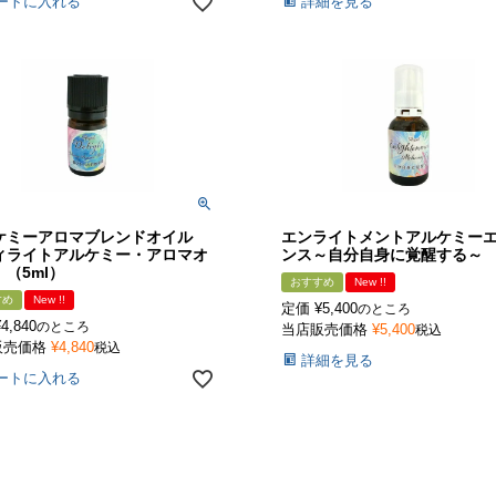
ートに入れる
詳細を見る
ケミーアロマブレンドオイル
エンライトメントアルケミー
ィライトアルケミー・アロマオ
ンス～自分自身に覚醒する～
（5ml）
おすすめ
New !!
すめ
New !!
定価
¥
5,400
のところ
¥
4,840
のところ
当店販売価格
¥
5,400
税込
販売価格
¥
4,840
税込
詳細を見る
ートに入れる