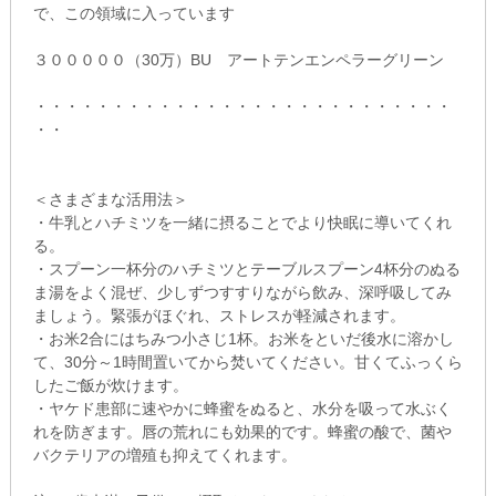
で、この領域に入っています
３０００００（30万）BU アートテンエンペラーグリーン
・・・・・・・・・・・・・・・・・・・・・・・・・・・
・・
＜さまざまな活用法＞
・牛乳とハチミツを一緒に摂ることでより快眠に導いてくれ
る。
・スプーン一杯分のハチミツとテーブルスプーン4杯分のぬる
ま湯をよく混ぜ、少しずつすすりながら飲み、深呼吸してみ
ましょう。緊張がほぐれ、ストレスが軽減されます。
・お米2合にはちみつ小さじ1杯。お米をといだ後水に溶かし
て、30分～1時間置いてから焚いてください。甘くてふっくら
したご飯が炊けます。
・ヤケド患部に速やかに蜂蜜をぬると、水分を吸って水ぶく
れを防ぎます。唇の荒れにも効果的です。蜂蜜の酸で、菌や
バクテリアの増殖も抑えてくれます。