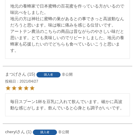
地元の養蜂家で日本蜜蜂の百花蜜を作っている方がいるので
味比べをしました。

地元の方は神社に蜜蜂の巣があるとの事できっと高波動なん
だろうと思います。味は喉に痛みを感じる位甘いです。

アートテン農法のこちらの商品は昔ながらのやさしい味だと
思います。とても美味しいのでリピートしました。地元の養
蜂家も応援したいのでどちらも食べているいこうと思いま
す。
まつげ
15
非公開
購入者
投稿日
2021/04/27
毎日スプーン1杯を豆乳に入れて飲んでいます。確かに高波
動な感じがします。飲んでいると心身とも調子がいいです。
cheryl
1
非公開
購入者