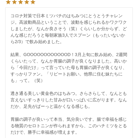
コロナ対策で日本ミツバチのはちみつにとうとうチャレン
ジ。高波動商品ということで、波動を感じられるかワクワク
しましたが、なんか良さそう（笑）くらいしか分からず、ど
んな感じだろうと毎朝家族3人でスプーン（もったいないか
ら2/3）で飲み始めました。

結果、GOOOOOOOOOOOOD！3月上旬に飲み始め、2週間
くらいたって、なんか胃腸の調子が良くなりました。高いか
ら「今回だけ」って言っていた母も胃腸の調子が良くなり、
すっかりファン。「リピートお願い。他県に住む妹たちに
も」って。（笑）

透き通る美しい黄金色のはちみつ。さらさらして、なんとも
言えないすっきりした甘みが口いっぱいに広がります。なん
だか、足先がぱーっと温かくなる感じも。

胃腸の調子が良いって本当、気分良いです。腸で幸福を感じ
る物質のセロトニンが作られますから、このハチミツをとる
だけで、勝手に幸福感が増えます。
