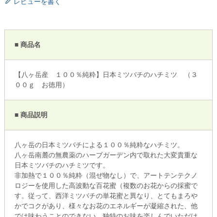
レビューを書く
■ 商品名
【八ヶ岳産 １００％純粋】日本ミツバチのハチミツ （３
００ｇ お徳用）
■ 商品説明
八ヶ岳の日本ミツバチによる１００％純粋なハチミツ。
八ヶ岳南麓の無農薬のハーブガーデン内で取れた大変貴重な
日本ミツバチのハチミツです。
非加熱で１００％純粋（混ぜ物なし）で、アートテンテクノ
ロジーを使用した高波動な百花蜜（複数のお花からの採蜜で
す。従って、西洋ミツバチの単花蜜と異なり、とてもまろや
かでコクがあり、様々なお花のエネルギーが凝縮された、他
では味わうことのできない、独特のお味を楽しんでいただけ