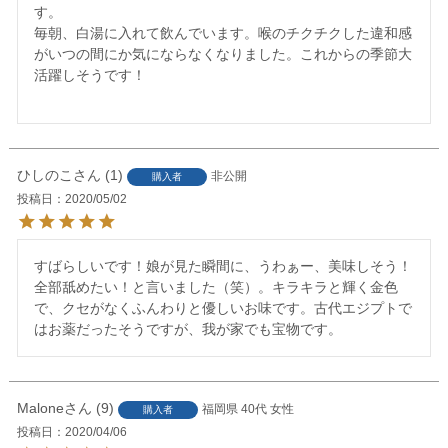
す。

毎朝、白湯に入れて飲んでいます。喉のチクチクした違和感
がいつの間にか気にならなくなりました。これからの季節大
活躍しそうです！

ひしのこ
1
非公開
購入者
投稿日
2020/05/02
すばらしいです！娘が見た瞬間に、うわぁー、美味しそう！
全部舐めたい！と言いました（笑）。キラキラと輝く金色
で、クセがなくふんわりと優しいお味です。古代エジプトで
はお薬だったそうですが、我が家でも宝物です。
Malone
9
福岡県
40代
女性
購入者
投稿日
2020/04/06