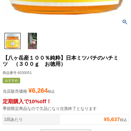
【八ヶ岳産１００％純粋】日本ミツバチのハチミ
ツ （３００ｇ お徳用）
商品番号
6030051
おすすめ
¥
6,264
当店販売価格
税込
定期購入で10%off！
季節限定商品なので欠品になり次第終了となります
¥
5,637
1回あたり
税込