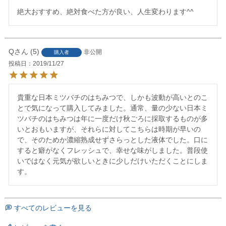
絶大おすすめ、絶対食べた方が良い、人生変わります^^
Q
5
非公開
購入者
投稿日
2019/11/27
貴重な日本ミツバチのはちみつで、しかも波動が高いとのこ
とで気になって購入してみました。通常、量の少ない日本ミ
ツバチのはちみつは年に一度だけ秋ごろに採取するものが多
いとおもいますが、それらに対してこちらは時期が早いの
で、そのためか濃縮熟成せずさらっとした液体でした。口に
すると癖がなくフレッシュで、幸せな味がしました。普段使
いではなく元気が欲しいときに少しだけいただくことにしま
す。
すべてのレビューを見る