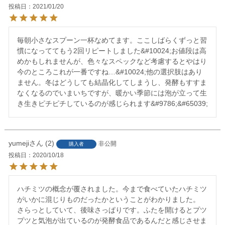
投稿日
2021/01/20
毎朝小さなスプーン一杯なめてます。ここしばらくずっと習
慣になっててもう2回リピートしました&#10024;お値段は高
めかもしれませんが、色々なスペックなど考慮するとやはり
今のところこれが一番ですね…&#10024;他の選択肢はあり
ません。冬はどうしても結晶化してしまうし、発酵もすすま
なくなるのでいまいちですが、暖かい季節には泡が立って生
き生きピチピチしているのが感じられます&#9786;&#65039;
yumeji
2
非公開
購入者
投稿日
2020/10/18
ハチミツの概念が覆されました。今まで食べていたハチミツ
がいかに混じりものだったかということがわかりました。

さらっとしていて、後味さっぱりです。ふたを開けるとプツ
プツと気泡が出ているのが発酵食品であるんだと感じさせま