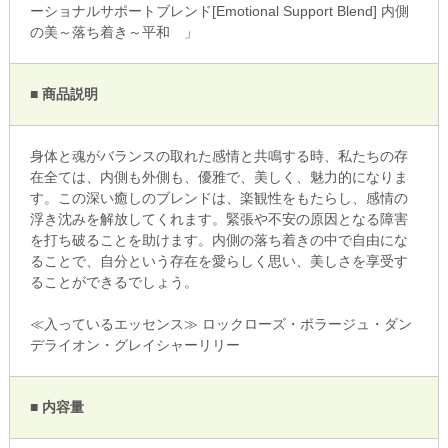
ーショナルサポートブレンド[Emotional Support Blend] 内側
の美～落ち着き～平和 」
■ 商品説明
身体と魂がバランスの取れた感情と共鳴する時、私たちの存
在全ては、内側も外側も、優雅で、美しく、魅力的になりま
す。この深い癒しのブレンドは、楽観性をもたらし、感情の
浮き沈みを解放してくれます。緊張や不安の原因となる障害
を打ち破ることを助けます。内側の落ち着きの中で自由にな
ることで、自分という存在を愛らしく思い、美しさを享受す
ることができるでしょう。
≪入っているエッセンス≫ ロックローズ・ボラージュ・ダン
デライオン・グレイシャーリリー
■ 内容量