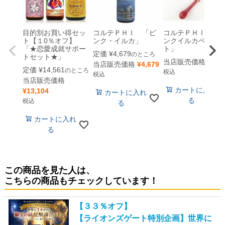
目的別お買い得セッ
コルテＰＨＩ 「ピ
コルテＰＨＩ 「
ト【１0％オフ】
ンク・イルカ」
ンクイルカペンダ
「★恋愛成就サポー
ト」
定価
¥
4,679
のところ
トセット★」
当店販売価格
¥
8,6
当店販売価格
¥
4,679
定価
¥
14,561
のところ
税込
税込
当店販売価格
カートに入れ
¥
13,104
カートに入れ
る
税込
る
カートに入れ
る
この商品を見た人は、
こちらの商品もチェックしています！
【３３％オフ】
【ライオンズゲート特別企画】世界に