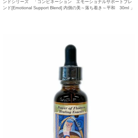
ンドシリーズ 「コンビネーション エモーショナルサポートブレ
ンド[Emotional Support Blend] 内側の美～落ち着き～平和 30ml 」