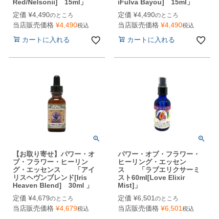
Red/Nelsonii] 15ml」
iFulva Bayou] 15ml」
定価
¥
4,490
定価
¥
4,490
のところ
のところ
当店販売価格
¥
4,490
当店販売価格
¥
4,490
税込
税込
カートに入れる
カートに入れる
【お取り寄せ】パワー・オ
パワー・オブ・フラワー・
ブ・フラワー・ヒーリン
ヒーリング・エッセン
グ・エッセンス 「アイ
ス 「ラブエリクサーミ
リスヘヴンブレンド[Iris
スト60ml[Love Elixir
Heaven Blend] 30ml 」
Mist]」
定価
¥
4,679
定価
¥
6,501
のところ
のところ
当店販売価格
¥
4,679
当店販売価格
¥
6,501
税込
税込