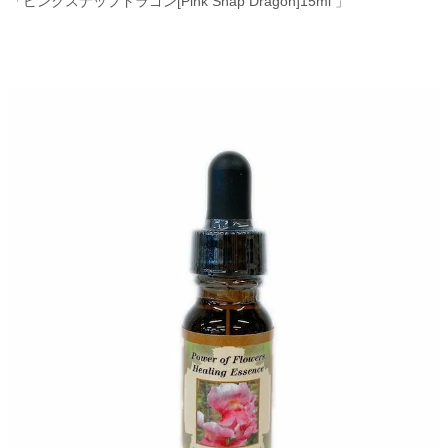
「ピンクスナップドラゴン[Pink Snap Dragon]15ml 」