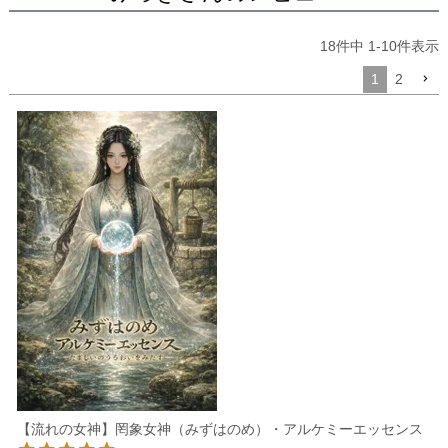
18
件中
1
-
10
件表示
1
2
【流れの女神】罔象女神（みずはのめ）・アルケミーエッセンス