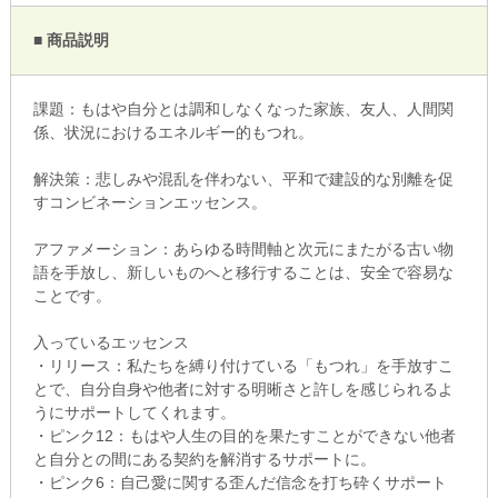
■ 商品説明
課題：もはや自分とは調和しなくなった家族、友人、人間関
係、状況におけるエネルギー的もつれ。
解決策：悲しみや混乱を伴わない、平和で建設的な別離を促
すコンビネーションエッセンス。
アファメーション：あらゆる時間軸と次元にまたがる古い物
語を手放し、新しいものへと移行することは、安全で容易な
ことです。
入っているエッセンス
・リリース：私たちを縛り付けている「もつれ」を手放すこ
とで、自分自身や他者に対する明晰さと許しを感じられるよ
うにサポートしてくれます。
・ピンク12：もはや人生の目的を果たすことができない他者
と自分との間にある契約を解消するサポートに。
・ピンク6：自己愛に関する歪んだ信念を打ち砕くサポート