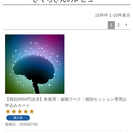
15
件中
1
-
10
件表示
1
2
【個別3850円決済】単発用：遠隔ワーク・個別セッション専用お
申込みカート
購入者
投稿日
2026/07/30