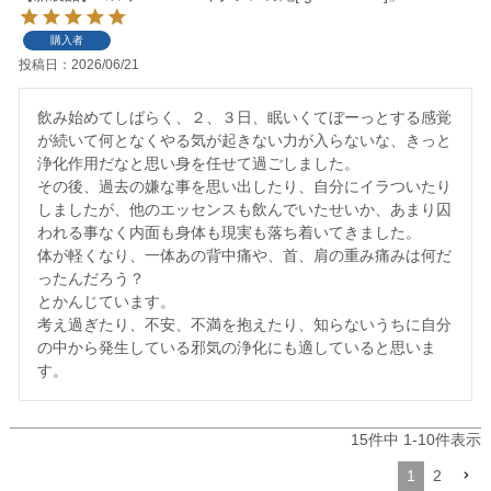
購入者
投稿日
2026/06/21
飲み始めてしばらく、２、３日、眠いくてぼーっとする感覚
が続いて何となくやる気が起きない力が入らないな、きっと
浄化作用だなと思い身を任せて過ごしました。

その後、過去の嫌な事を思い出したり、自分にイラついたり
しましたが、他のエッセンスも飲んでいたせいか、あまり囚
われる事なく内面も身体も現実も落ち着いてきました。

体が軽くなり、一体あの背中痛や、首、肩の重み痛みは何だ
ったんだろう？

とかんじています。

考え過ぎたり、不安、不満を抱えたり、知らないうちに自分
の中から発生している邪気の浄化にも適していると思いま
15
件中
1
-
10
件表示
1
2