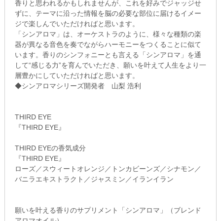
香りと思われるかもしれませんが、これを好みでジャッジせ
ずに、テーマに沿った情報を脳の必要な部位に届けるイメー
ジで楽しんでいただければと思います。
「シンアロマ」は、オーケストラのように、様々な種類の楽
器が異なる音色を奏でながらハーモニーをつくることに似て
います。香りのシンフォニーとも言える「シンアロマ」を通
して“感じる力”を育んでいただき、願いを叶えて人生をより一
層豊かにしていただければと思います。
◆シンアロマシリーズ開発者 山梨 浩利
THIRD EYE
『THIRD EYE』
THIRD EYEの香気成分
『THIRD EYE』
ローズ／スウィートオレンジ／トンカビーンズ／シナモン／
バニラエキストラクト／ジャスミン／イランイラン
願いを叶える香りのサプリメント「シンアロマ」（ブレンド
アロマオイル）