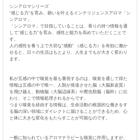
シンアロマシリーズ
“感じる力”を育み、願いを叶えるインテリジェンスアロマ「シ
ンアロマ」
「シンアロマ」で目指していることは、香りの持つ情報を通
して“感じる力”を育み、感性と能力を高めていただくことで
す。
人の感性を養う上で大切な“感動” （感じる力）を有効に働か
せると、日々の生活はもとより、人生までもが大きく変わり
ます。
私が五感の中で嗅覚を最も重視するのは、嗅覚を通して得た
情報は五感の中で唯一、人類が発達させた脳（大脳新皮質）
を飛び越え、動物脳（大脳辺縁系）や爬虫類脳（脳幹）に伝
わり、そこで情報処理されるからです。
つまり嗅覚を経由する情報は、生命活動の根源的な働きをす
る脳の深い領域にダイレクトに届けることができるため、心
と体に大きな変化をもたらすことが可能なのです。
一般に知られているアロマテラピーも嗅覚に作用しますが、