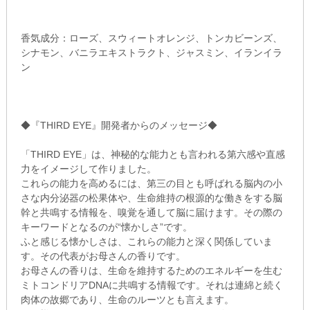
香気成分：ローズ、スウィートオレンジ、トンカビーンズ、
シナモン、バニラエキストラクト、ジャスミン、イランイラ
ン
◆『THIRD EYE』開発者からのメッセージ◆
「THIRD EYE」は、神秘的な能力とも言われる第六感や直感
力をイメージして作りました。
これらの能力を高めるには、第三の目とも呼ばれる脳内の小
さな内分泌器の松果体や、生命維持の根源的な働きをする脳
幹と共鳴する情報を、嗅覚を通して脳に届けます。その際の
キーワードとなるのが“懐かしさ”です。
ふと感じる懐かしさは、これらの能力と深く関係していま
す。その代表がお母さんの香りです。
お母さんの香りは、生命を維持するためのエネルギーを生む
ミトコンドリアDNAに共鳴する情報です。それは連綿と続く
肉体の故郷であり、生命のルーツとも言えます。