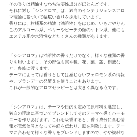
その香りは精油すなわち油溶性成分がほとんどです。
それに対し「シンアロマ」は、独自のインテリジェンスアロ
マ理論に基づいて幅広い香りを採用しています。
香りには、柑橘系の精油（油溶性）をはじめ、いちごやりん
ごのアルコール系、ベリーやピーチの類のケトン系、他にも
エステル系や水溶性などたくさんの種類があります。
「シンアロマ」は油溶性の香りだけでなく、様々な種類の香
りを用いますし、その部位も実や種、花、葉、茎、樹液な
ど、多岐に渡ります。
テーマによっては香りとしては感じないフェロモン系の情報
や、ブランデーの発酵臭を使うこともあります。
これが一般的なアロマセラピーとは大きく異なる点です。
「シンアロマ」は、テーマや目的を定めて原材料を選定し、
独自の理論に基づいてブレンドしてそのテーマへ導くハーモ
ニーを作りあげます。これを吸香すると、香り成分に含む情
報が電気信号となって神経を伝わり、脳を刺激します。テー
マに合わせて様々な香りをブレンドしますので、やや複雑な