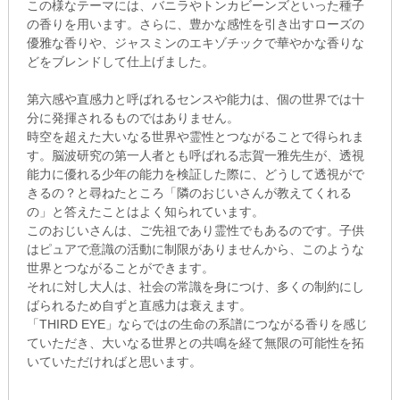
この様なテーマには、バニラやトンカビーンズといった種子
の香りを用います。さらに、豊かな感性を引き出すローズの
優雅な香りや、ジャスミンのエキゾチックで華やかな香りな
どをブレンドして仕上げました。
第六感や直感力と呼ばれるセンスや能力は、個の世界では十
分に発揮されるものではありません。
時空を超えた大いなる世界や霊性とつながることで得られま
す。脳波研究の第一人者とも呼ばれる志賀一雅先生が、透視
能力に優れる少年の能力を検証した際に、どうして透視がで
きるの？と尋ねたところ「隣のおじいさんが教えてくれる
の」と答えたことはよく知られています。
このおじいさんは、ご先祖であり霊性でもあるのです。子供
はピュアで意識の活動に制限がありませんから、このような
世界とつながることができます。
それに対し大人は、社会の常識を身につけ、多くの制約にし
ばられるため自ずと直感力は衰えます。
「THIRD EYE」ならではの生命の系譜につながる香りを感じ
ていただき、大いなる世界との共鳴を経て無限の可能性を拓
いていただければと思います。