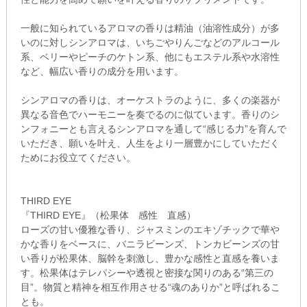
一般に知られているアロマの香りは精油（油溶性成分）が多
いのに対しシンアロマは、いちごやりんごなどのアルコール
系、ベリーやピーチのケトン系、他にもエステル系や水溶性
など、幅広い香りの成分を用います。
シンアロマの香りは、オーケストラのように、多くの楽器が
異なる音色でハーモニーを奏でるのに似ています。香りのシ
ンフォニーとも言えるシンアロマを通して“感じる力”を育んで
いただき、願いを叶え、人生をより一層豊かにしていただく
ためにお役立てください。
THIRD EYE
『THIRD EYE』（松果体 感性 直感）
ローズの甘い優雅な香り、ジャスミンのエキゾチックで華や
かな香りをベースに、バニラビーンズ、トンカビーンズの甘
い香りが松果体、脳幹を刺激し、豊かな感性と直感を養いま
す。松果体はテレパシーや透視と密接な関りのある“第三の
目”。物質と精神を相互作用させる“魂のありか”と呼ばれるこ
とも。