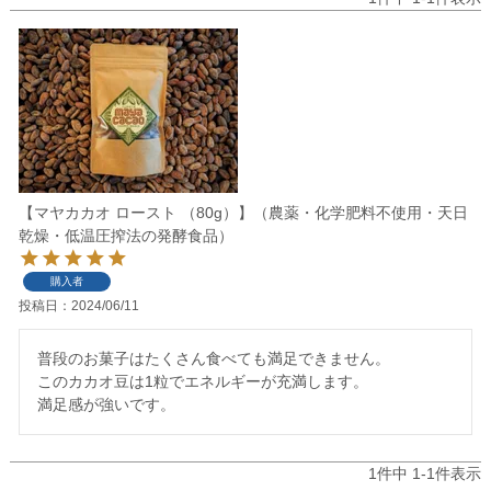
【マヤカカオ ロースト （80g）】（農薬・化学肥料不使用・天日
乾燥・低温圧搾法の発酵食品）
購入者
投稿日
2024/06/11
普段のお菓子はたくさん食べても満足できません。

このカカオ豆は1粒でエネルギーが充満します。

満足感が強いです。
1
件中
1
-
1
件表示