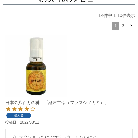
14
件中
1
-
10
件表示
1
2
日本の八百万の神 「経津主命（フツヌシノカミ）」
購入者
投稿日
2022/08/11
プロテクションだけではすっきりしないのと、
