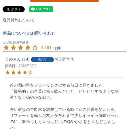
返品特約について
商品についてのお問い合わせ
4.00
1
まめ
14
埼玉県
50代
購入者
投稿日
2022/03/22
茶の間の畳をフローリングにする前日に届きました。

「爆発的」の言葉に怖々飲んだけど、ピリピリするような刺
激もなく穏やかな感じ。

古い家なので巾木を調整している時に麻のお香を焚いたら、
リフォームを頼んだ友人がそれまで少しイライラ気味だった
のに、30分もしないうちに元の穏やかさをとりもどしまし
た。
