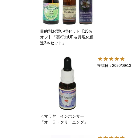
目的別お買い得セット【15％
オフ】「実行力UP＆具現化促
進3本セット」
投稿日
2020/09/13
ヒマラヤ インホンサー
「オーラ・クリーニング」