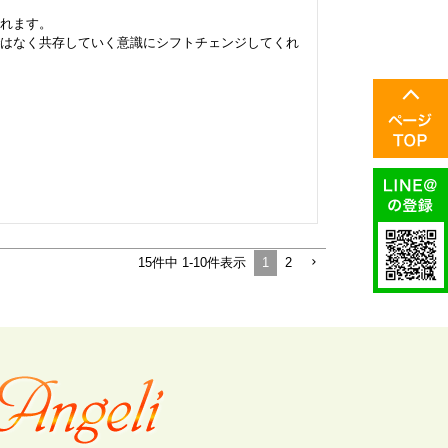
れます。

はなく共存していく意識にシフトチェンジしてくれ
1
2
15
件中
1
-
10
件表示