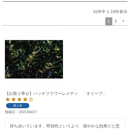
15
件中
1
-
10
件表示
1
2
【お取り寄せ】バッチフラワーレメディ 「オリーブ」
購入者
投稿日
2021/04/27
持ち歩いています。即効性というより、穏やかな効果だと思