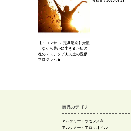
投稿日
2020/08/23
【Ｅコンサル+定期配送】覚醒
しながら豊かに生きるための
魂の７ステップ★人生の豊穣
プログラム★
アルケミーエッセンス®
アルケミー・アロマオイル