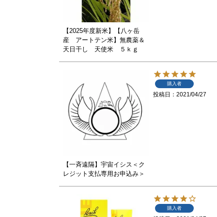
【2025年度新米】【八ヶ岳
産 アートテン米】無農薬＆
天日干し 天使米 ５ｋｇ
購入者
投稿日
2021/04/27
【一斉遠隔】宇宙イシス＜ク
レジット支払専用お申込み＞
購入者