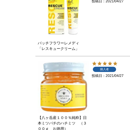
投稿日
2021/04/27
バッチフラワーレメディ
「レスキュークリーム」
購入者
投稿日
2021/04/27
【八ヶ岳産１００％純粋】日
本ミツバチのハチミツ （３
００ｇ お徳用）