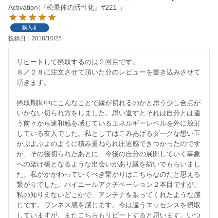
Activation]『松果体の活性化』#221 」
購入者
投稿日
2018/10/25
リピートして摂取するのは２回目です。

８／２８に注文させて頂いた分のレビューを書き込みさせて
頂きます。

摂取期間中にこんなことで縁が切れるのかと思う少し合点が
いかない切られ方をしました。思い返すとそれは自分とは違
う前々から違和感を感じているエネルギーレベルを外に放射
している友人でした。私としてはこみあげるダークな想い玉
がぷよぷよのように積み重ねられ圧迫感できつかったのです
が、その後切られたあとに、今後の自分の展開していく事象
への架け橋となるような出会いがあり縁を紡いでもらいまし
た。私がかかわっていくべき繋がりはこちらなのだと思える
繋がりでした。パイニールアクチベーション２本目ですが、
私の知りえないどこかで、アンテナを張ってくれたような感
じです。ワンネス感を感じます。今は違うエッセンスを摂取
していますが、またこちらもリピートすると思います。いつ