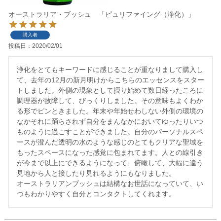
オーストラリア・ブッシュ 「ピュリファイング（浄化）」
購入者
投稿日
2020/02/01
浄化をとてもキーワードに感じることが重なりまして購入し
て、去年の12月の新月明けからこちらのエッセンスをスター
トしました。外側の現象として摂り始めて数日経ったころに
調理器が故障して、びっくりしました。その意味もよくわか
る形でピンときました。年末や年始せわしない外側の環境の
なかそれに踊らされず自分をまんなかにおいてゆったりいつ
ものように過ごすことができました。自分のパーソナルスペ
ースが澄んだ透明の水のような感じのとてもクリアな聖域を
もったスペースになった感覚に包まれてます。人との線引き
が今まで以上にできるようになって、俯瞰して、大幅に違う
見地から人と接したり見れるようにもなりました。

オーストラリアンブッシュは結構なお世話になっていて、い
つもわかりやすく自分とコンタクトしてくれます。