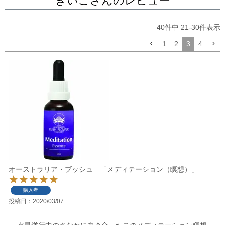
きいこさんのレビュー
40
件中
21
-
30
件表示
1
2
3
4
オーストラリア・ブッシュ 「メディテーション（瞑想）」
購入者
投稿日
2020/03/07