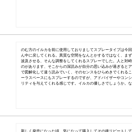
のむ方のイルカを前に使用しておりましてスプレータイプは今回
ん中に戻してくれる。異質な空間をなんとかするではなく、まず
波及させる、そんな調整をしてくれるスプレーでした。人と対峙
のがあります、そこからの深読みが自分の思い込みが過ぎるとア
で図解化して違う読みでいく、そのセンスをひらめきでくれるこ
ーラスペースにもスプレーするのですが、アドバイザーやコンシ
リティを与えてくれる感じです。イルカの優しさでしょうか。な
新しく発売になった頃、気になって購入してその後リピートして