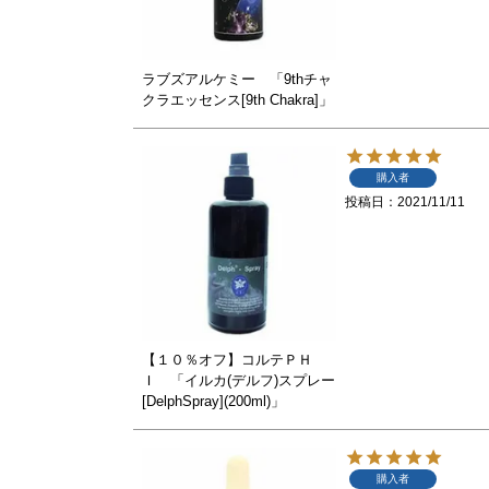
ラブズアルケミー 「9thチャ
クラエッセンス[9th Chakra]」
購入者
投稿日
2021/11/11
【１０％オフ】コルテＰＨ
Ｉ 「イルカ(デルフ)スプレー
[DelphSpray](200ml)」
購入者