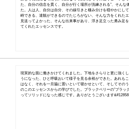
た、自分の信念を貫く、自分が行く場所が洗練される”、そんな
た。人は人、自分は自分、その線引きと棲み分けを穏やかにして
峙できる、達観ができるのでたじろがない、そんな力をくれたエ
見送ってよかった、そんな出来事があり、浮き足立った勇み足を
てくれたエッセンスです。
現実的な面に働きかけてくれました。下地をさらりと更に強くし
うになった、ひと呼吸おいて様子を見る余裕ができた。あれもこ
はなく、それを一旦脇に置いといて寝かせといて、そしてそのう
のこのエッセンスからの学びでした。ブラックベリーの”ブラッ
ってソリッドになった感じです。ありがとうございます&#12858