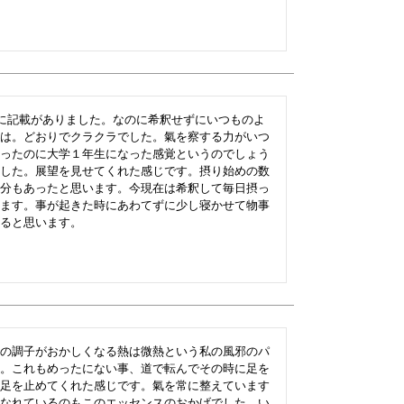
細に記載がありました。なのに希釈せずにいつものよ
は。どおりでクラクラでした。氣を察する力がいつ
ったのに大学１年生になった感覚というのでしょう
した。展望を見せてくれた感じです。摂り始めの数
分もあったと思います。今現在は希釈して毎日摂っ
ます。事が起きた時にあわてずに少し寝かせて物事
ると思います。
の調子がおかしくなる熱は微熱という私の風邪のパ
。これもめったにない事、道で転んでその時に足を
足を止めてくれた感じです。氣を常に整えています
なれているのもこのエッセンスのおかげでした。い