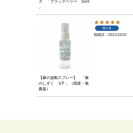
ス 「ブラックベリー 15ml
」
購入者
投稿日
2021/10/10
【麻の波動スプレー】 「麻
のしずく ＳP 」（国産・無
農薬）