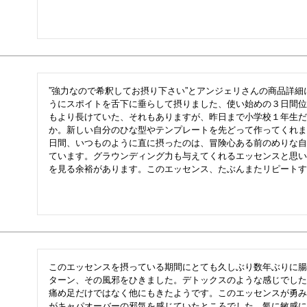
”強力なので希釈してお摂り下さい”とアンジェリさんの商品詳
うにスポイトを舌下に垂らして摂りました、使い始めの３日間位
もより長けていた、それもありますが、昨日まで小学校１年生だ
か。新しい自分のひな型やテンプレートを先どって作ってくれま
日間、いつものように直に摂ったのは、冒険心ある前のめりな自
ています。グラウンディング力も与えてくれるエッセンスと思い
を見る余裕があります。このエッセンス、たぶんまたリピートす
このエッセンスを摂っている期間にとても久しぶり数年ぶりに腸
ターン、その風邪をひきました。デトックスのような感じでした
痛め足だけではなく他にもきたようです。このエッセンスが勇み
がキャパオーバーの邪気を感じていたところでした。氣に敏感に