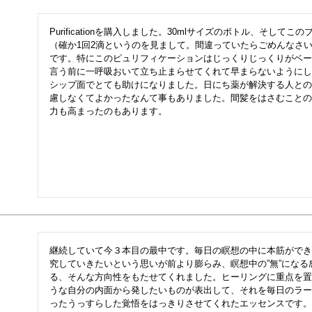
Purificationを購入しました。30mlサイズのボトル、そし
（確か1回2滴というのを見まして。間違っていたらごめんなさ
です。特にこのピュリフィケーションはじっくりじっくりがベー
言う前に一呼吸おいて立ち止まらせてくれて早まらないようにし
シップ面でとても助けになりました。日にち薬が解決する人との
慮しなくてよかったなんて事もありました。間髪をはさむことの
力も高まったのもあります。
継続していて今３本目の最中です。毎日の瞑想の中に本筋ができ
究していきたいという思いが前より膨らみ、瞑想中の”無”にな
る、そんな方向性をもたせてくれました。ヒーリングに重点を置
うな自分の内面から発したいものが表出して、それを毎日のラー
ったうっすらした覚悟をはっきりさせてくれたエッセンスです。