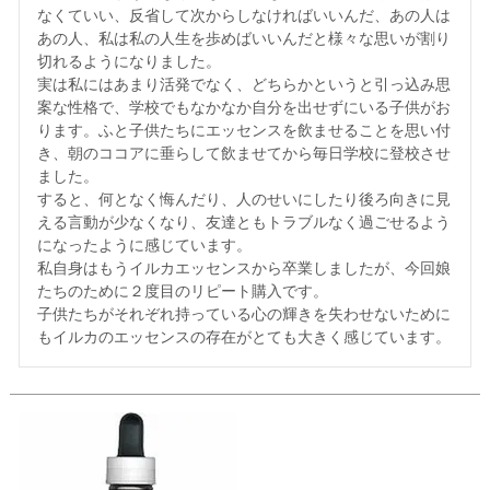
なくていい、反省して次からしなければいいんだ、あの人は
あの人、私は私の人生を歩めばいいんだと様々な思いが割り
切れるようになりました。

実は私にはあまり活発でなく、どちらかというと引っ込み思
案な性格で、学校でもなかなか自分を出せずにいる子供がお
ります。ふと子供たちにエッセンスを飲ませることを思い付
き、朝のココアに垂らして飲ませてから毎日学校に登校させ
ました。

すると、何となく悔んだり、人のせいにしたり後ろ向きに見
える言動が少なくなり、友達ともトラブルなく過ごせるよう
になったように感じています。

私自身はもうイルカエッセンスから卒業しましたが、今回娘
たちのために２度目のリピート購入です。

子供たちがそれぞれ持っている心の輝きを失わせないために
もイルカのエッセンスの存在がとても大きく感じています。