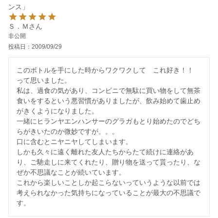
ンス」
Ｓ．Ｍ
非公開
投稿日
2009/09/29
このボトルを手にした時からワクワクして　これ好き！！　
って思いました。

私は、過食の気があり、コンビニで無駄に買い物をして無茶
食いをするという悪習慣がありましたが、飲み始めて歯止め
がきくようになりました。

一緒にヒランヤエンハンサーのグラガもとり始めたのでどち
らがきいたのか微妙ですが。。。

口に含むとニヤニヤしてしまいます。

しかも久々に遠く離れた友人たちからたて続けに連絡があ
り、ご馳走しに来てくれたり、贈り物を送って貰ったり、な
ぜか不思議なことが続いています。

これから楽しいことしか起こらないっていうような以前では
考えられなかった気持ちになっていることが最大の不思議で
す。