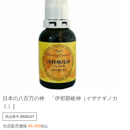
日本の八百万の神 「伊邪那岐神（イザナギノカ
ミ）]
商品番号
2020117
当店販売価格
¥
5,400
税込