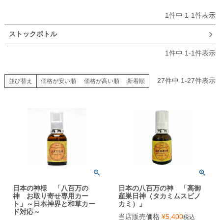
1
件中
1
-
1
件表示
ストックボトル
1
件中
1
-
1
件表示
27
件中
1
-
27
件表示
並び替え
価格が安い順
価格が高い順
新着順
日本の神様 「八百万の
日本の八百万の神 「高御
神 お取り寄せ専用カー
産巣日神（タカミムスビノ
ト」～日本神界と和草カー
カミ）」
ド対応～
当店販売価格
¥
5,400
税込