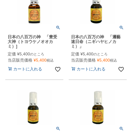
日本の八百万の神 「豊受
日本の八百万の神 「邇藝
大神（トヨウケノオオカ
速日命（ニギハヤヒノカ
ミ）]
ミ）」
定価
¥
5,400
定価
¥
5,400
のところ
のところ
当店販売価格
¥
5,400
当店販売価格
¥
5,400
税込
税込
カートに入れる
カートに入れる