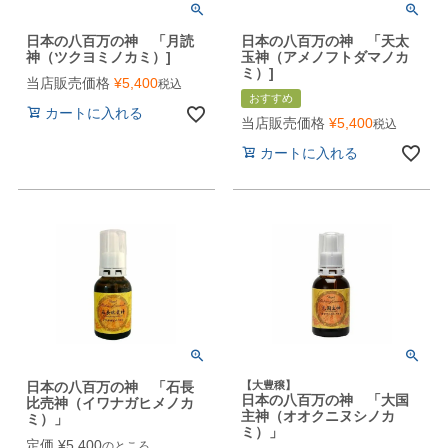
日本の八百万の神 「月読
日本の八百万の神 「天太
神（ツクヨミノカミ）]
玉神（アメノフトダマノカ
ミ）]
当店販売価格
¥
5,400
税込
おすすめ
カートに入れる
当店販売価格
¥
5,400
税込
カートに入れる
日本の八百万の神 「石長
【大豊穣】
日本の八百万の神 「大国
比売神（イワナガヒメノカ
主神（オオクニヌシノカ
ミ）」
ミ）」
定価
¥
5,400
のところ