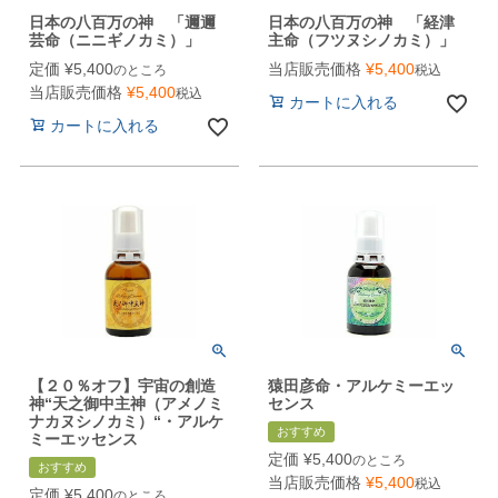
日本の八百万の神 「邇邇
日本の八百万の神 「経津
芸命（ニニギノカミ）」
主命（フツヌシノカミ）」
定価
¥
5,400
当店販売価格
¥
5,400
のところ
税込
当店販売価格
¥
5,400
税込
カートに入れる
カートに入れる
【２０％オフ】宇宙の創造
猿田彦命・アルケミーエッ
神“天之御中主神（アメノミ
センス
ナカヌシノカミ）“・アルケ
おすすめ
ミーエッセンス
定価
¥
5,400
のところ
おすすめ
当店販売価格
¥
5,400
税込
定価
¥
5,400
のところ