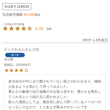
商品番号
1140130
当店販売価格
¥
4,490
税込
4.33
3
3
件中
1
-
3
件表示
ピンクれもん
12
購入者
非公開
投稿日
2020/04/27
多分自分の中にまだ癒されていない母とのわだかまり、確執
があるような気がして摂ってみました。

豊かさの象徴で自己滋養の力を取り戻すや、豊かさを再生し
てくれるという紹介文に惹かれました。

飲んだ感想としては、最近特に好んで摂っているメーカーの
エッセンスなので、とりあえず飲みやすかったです。