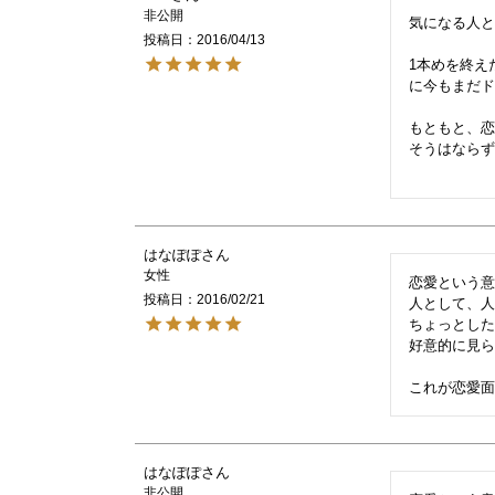
非公開
気になる人と
投稿日
2016/04/13
1本めを終え
に今もまだド
もともと、
そうはならず
はなぽぽ
女性
恋愛という意
投稿日
2016/02/21
人として、人
ちょっとした
好意的に見ら
はなぽぽ
非公開