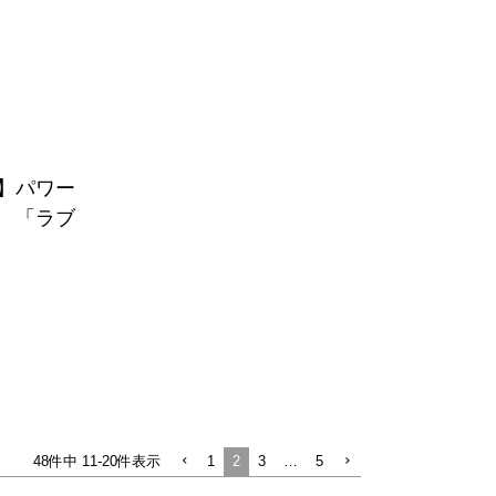
】パワー
 「ラブ
1
2
3
…
5
48
件中
11
-
20
件表示