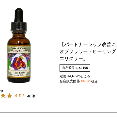
【パートナーシップ改善に
オブフラワー・ヒーリング
エリクサー」
商品番号
1140105
定価
¥
4,679
のところ
当店販売価格
¥
4,679
税込
4.92
48