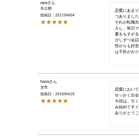
rara
非公開
恋愛にあま
投稿日
2017/04/04
つありました
それが転職
入し、毎日マ
藁をもすが
少しずつ会
性からも好
は子供がおり
hana
女性
恋愛において
投稿日
2016/04/19
せっかく出会
今回は、引
み始めてすぐ
ありがとうご