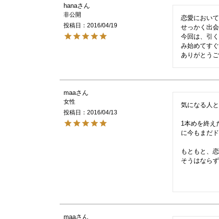
hana
非公開
恋愛において
投稿日
2016/04/19
せっかく出会
今回は、引
み始めてすぐ
maa
女性
気になる人と
投稿日
2016/04/13
1本めを終え
に今もまだド
もともと、
そうはならず
maa