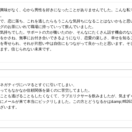
り興味がなく、心から男性を好きになったことがありませんでした。こんな私
。

先で、恋に落ち、これを逃したらもうこんな気持ちになることはないかもと思
グのお茶にいれて職場に持っていって飲んでいました。

る気持ちでした。サポートの力が働いたのか、そんなにたくさん話す機会のな
話をかさね、無事にお付き合いできるようになり、恋愛の楽しさ、幸せを知る
意を寄せられ、それが片想い中は自信にもつながって良かったと思います。そ
ます。信じられない未来です。

ネガティヴにハマるとすぐに引いてしまい、

ってもなかなか信頼関係を築くのに苦労してました。

くことも逃げることもしたくなくて、ラブエリクサーを飲みましたが、気まず
にメールが来て本当にビックリしました。この方とどうなるかは&amp;#826
ざいます。
