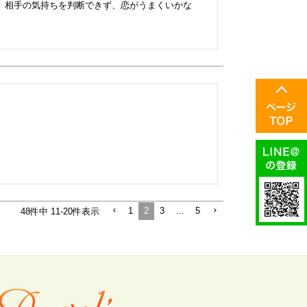
、相手の気持ちを判断できず、恋がうまくいかな
1
2
3
…
5
48
件中
11
-
20
件表示