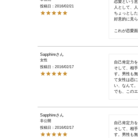
恋愛という意
投稿日
2016/02/21
人として、人
ちょっとした
好意的に見ら
これが恋愛
Sapphire
女性
自己肯定力を
投稿日
2016/02/17
そして、相
す。男性も
て女性は恋
い、なんて。
Sapphire
非公開
自己肯定力を
投稿日
2016/02/17
そして、相
す。男性も