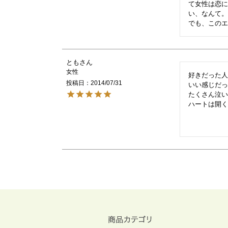
て女性は恋
い、なんて。
でも、この
とも
女性
好きだった人と
投稿日
2014/07/31
いい感じだっ
たくさん泣い
ハートは開く