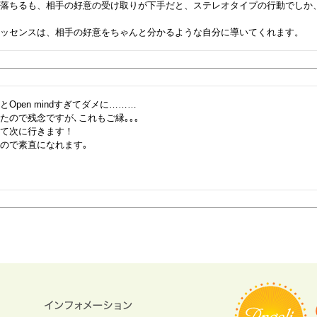
に落ちるも、相手の好意の受け取りが下手だと、ステレオタイプの行動でしか


エッセンスは、相手の好意をちゃんと分かるような自分に導いてくれます。
Open mindすぎてダメに………

たので残念ですが､これもご縁｡｡｡

て次に行きます！

ので素直になれます｡
