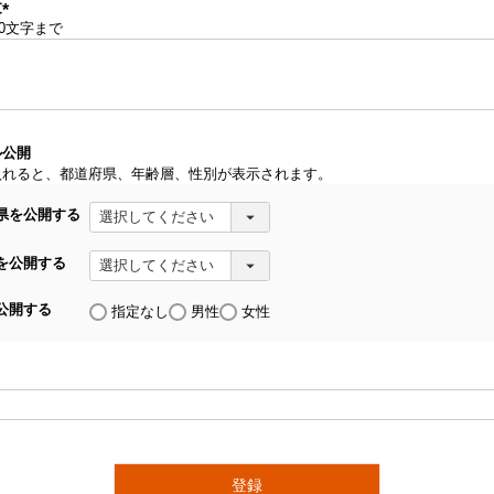
文
00文字まで
(
必
須
)
ル公開
入れると、都道府県、年齢層、性別が表示されます。
県を公開する
を公開する
公開する
指定なし
男性
女性
登録