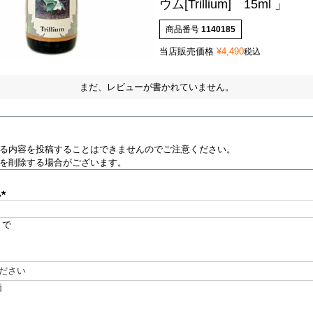
ウム[Trillium] 15ml 」
商品番号
1140185
当店販売価格
¥
4,490
税込
まだ、レビューが書かれていません。
る内容を投稿することはできませんのでご注意ください。
を削除する場合がございます。
ム
(
必
まで
須
)
必
価
須