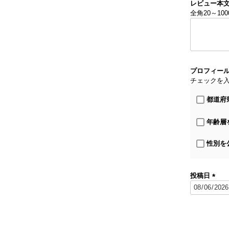
レビュー本
全角20～10
プロフィー
チェックを
都道府
年齢層
性別を
投稿日
(
必
須
)