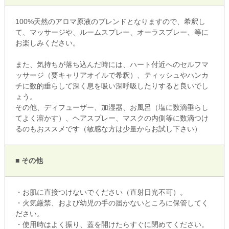
100%天然のアロマ原液のブレンドとなりますので、希釈し
て、マッサージや、ルームスプレー、オーラスプレー、等に
お楽しみください。
また、気持ちが落ち込んだ時には、ハート付近へのセルフマ
ッサージ（要キャリアオイルで希釈）、ティッシュやハンカ
チに数的垂らして深く息を吸い深呼吸したりすると良いでし
ょう。
その他、ディフューザー、加湿器、お風呂（塩に数滴垂らし
てよく溶かす）、ヘアスプレー、マスクの内側等に数滴つけ
るのもおススメです（敏感な方は少量からお試し下さい）
■ その他
・お肌に直接つけないでください（直射日光不可）。
・火気厳禁、および幼児の手の届かないところに保管してく
ださい。
・使用時はよく振り、蓋を開けたらすぐに閉めてください。