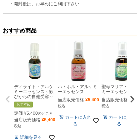
・開封後は、お早めにご利用下さい
おすすめ商品
ディライト・アルケ
ハトホル・アルケミ
聖母マリア・アル
ミーエッセンス～歓
ーエッセンス
ミーエッセンス
びからの自他受容～
当店販売価格
¥
5,400
当店販売価格
¥
5,4
おすすめ
税込
税込
定価
¥
5,400
のところ
カートに入れ
カートに入れ
当店販売価格
¥
5,400
る
る
税込
詳細を見る