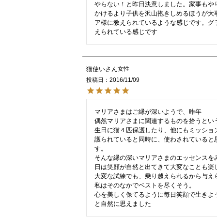
やらない！と昨日決意しました。家事もや
かけるより子供を沢山抱きしめるほうが大
ア様に教えられているような感じです。グ
猫使い
女性
投稿日
2016/11/09
マリアさまはご縁が深いようで、昨年

偶然マリアさまに関連するものを拾うとい
生日に猫４匹保護したり、他にもミッション
護られていると同時に、使わされていると
す。

そんな縁の深いマリアさまのエッセンスを
日は笑顔が自然と出てきて大変なことも楽
大変な試練でも、乗り越えられるから与えら
私はそのなかでベストを尽くそう。

心を美しく保てるように毎日笑顔で生きよう