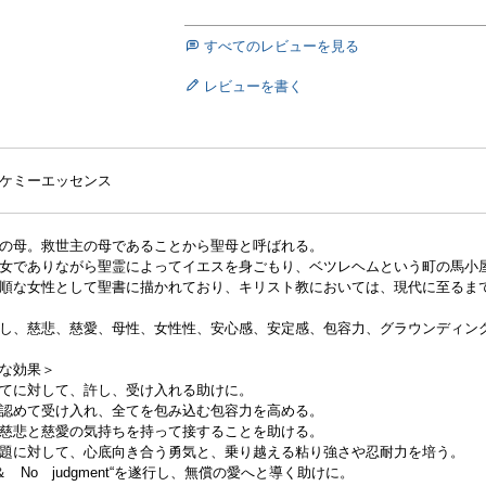
すべてのレビューを見る
レビューを書く
ケミーエッセンス
トの母。救世主の母であることから聖母と呼ばれる。
女でありながら聖霊によってイエスを身ごもり、ベツレヘムという町の馬小
順な女性として聖書に描かれており、キリスト教においては、現代に至るま
し、慈悲、慈愛、母性、女性性、安心感、安定感、包容力、グラウンディン
な効果＞
てに対して、許し、受け入れる助けに。
認めて受け入れ、全てを包み込む包容力を高める。
慈悲と慈愛の気持ちを持って接することを助ける。
題に対して、心底向き合う勇気と、乗り越える粘り強さや忍耐力を培う。
ol ＆ No judgment“を遂行し、無償の愛へと導く助けに。