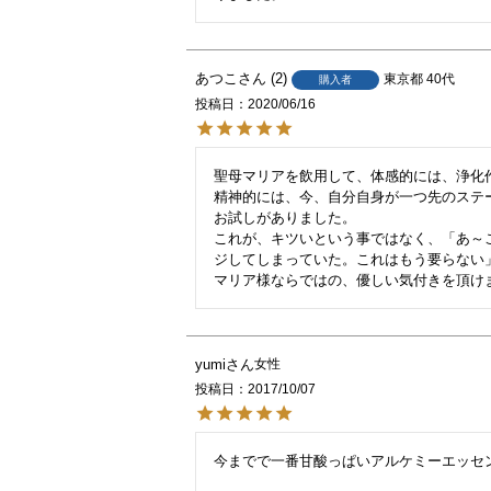
あつこ
2
東京都
40代
購入者
投稿日
2020/06/16
聖母マリアを飲用して、体感的には、浄化
精神的には、今、自分自身が一つ先のステ
お試しがありました。

これが、キツいという事ではなく、「あ～
ジしてしまっていた。これはもう要らない」
マリア様ならではの、優しい気付きを頂け
yumi
女性
投稿日
2017/10/07
今までで一番甘酸っぱいアルケミーエッセン