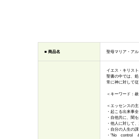
■ 商品名
聖母マリア・アル
イエス・キリス
聖書の中では、処
常に神に対して従
＜キーワード：赦
＜エッセンスの主
・起こる出来事全
・自他共に、闇を
・他人に対して、
・自分の人生の課
・“No contr