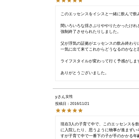
このエッセンスをイシスと一緒に飲んで飲み
間いろいろな揺さぶりややりたかったけれど
強制終了させられたりしました。

父が浮気の証拠がエッセンスの飲み終わりに
一気に出て来てこれからどうなるのかなと思
ライフスタイルが変わって行く予感がします
y
女性
投稿日
2016/11/21
現在3人の子育て中で、このエッセンスを
に入院したり、思うように物事が進まずい
すが子育て中で一番下の子が手のかかる年