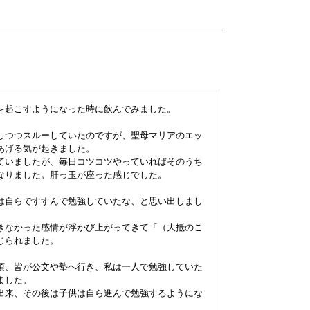
を起こすようになった時に飲んでみました。

しつつスルーしていたのですが、聖母マリアのエッ
げる気が起きました。

ていましたが、毎日コツコツやっていればそのうち
なりました。肝っ玉が座った感じでした。

は自らですすんで勉強していたな、と思い出しまし
きなかった感情が浮かび上がってきて「（大抵のこ
られました。

頃、皆が公文や塾へ行き、私は一人で勉強していた
した。

出来、その後は子供は自ら進んで勉強するようにな