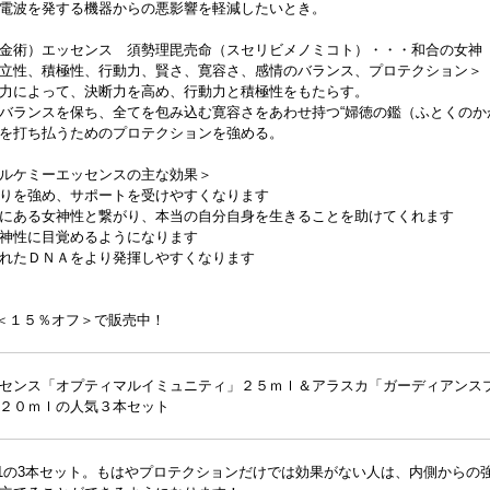
電波を発する機器からの悪影響を軽減したいとき。
金術）エッセンス 須勢理毘売命（スセリビメノミコト）・・・和合の女神
自立性、積極性、行動力、賢さ、寛容さ、感情のバランス、プロテクション
力によって、決断力を高め、行動力と積極性をもたらす。
バランスを保ち、全てを包み込む寛容さをあわせ持つ“婦徳の鑑（ふとくのか
を打ち払うためのプロテクションを強める。
ルケミーエッセンスの主な効果＞
りを強め、サポートを受けやすくなります
にある女神性と繋がり、本当の自分自身を生きることを助けてくれます
神性に目覚めるようになります
れたＤＮＡをより発揮しやすくなります
が＜１５％オフ＞で販売中！
センス「オプティマルイミュニティ」２５ｍｌ＆アラスカ「ガーディアンス
２０ｍｌの人気３本セット
.1の3本セット。もはやプロテクションだけでは効果がない人は、内側から