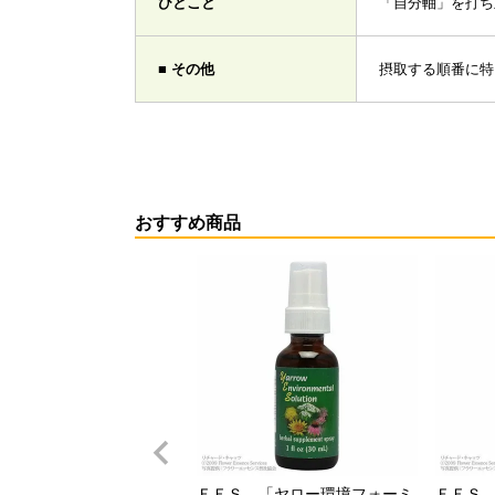
ひとこと
「自分軸」を打ち
■ その他
摂取する順番に特
おすすめ商品
ＦＥＳ 「ヤロー環境フォーミ
ＦＥＳ