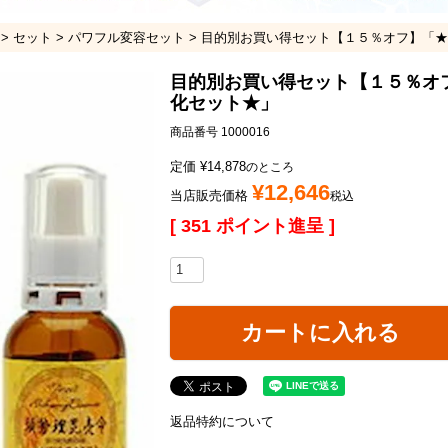
セット
パワフル変容セット
目的別お買い得セット【１５％オフ】「★
目的別お買い得セット【１５％オ
化セット★」
商品番号
1000016
定価
¥
14,878
のところ
¥
12,646
当店販売価格
税込
[
351
ポイント進呈 ]
カートに入れる
返品特約について