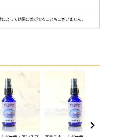
番によって効果に差がでることもございません。
「ガーディアンスプ
アラスカ 「ガーディアンスプ
コルテＰＨＩ