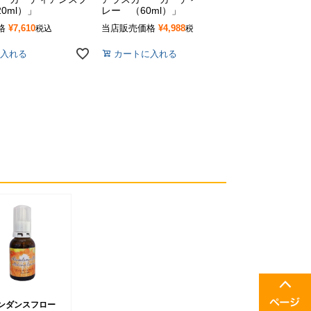
0ml）」
レー （60ml）」
レー」
格
¥
7,610
当店販売価格
¥
4,988
当店販売価格
税込
税込
入れる
カートに入れる
カートに入
ンダンスフロー