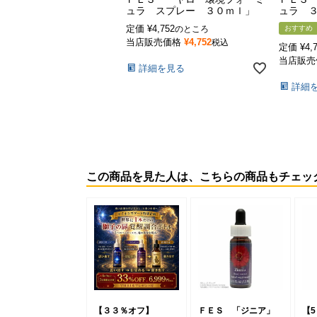
ュラ スプレー ３０ｍｌ」
ュラ ３
定価
¥
4,752
のところ
おすすめ
当店販売価格
¥
4,752
税込
定価
¥
4,
当店販売
詳細を見る
詳細
この商品を見た人は、こちらの商品もチェッ
【３３％オフ】
ＦＥＳ 「ジニア」
【