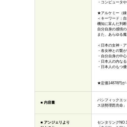
・コンピュータや
★アルケミー（錬
＜キーワード：
機知に富んだ判断
自分自身の感情の
また、あらゆる魔
＜日本の女神・ア
・各女神との繋が
・自分自身の中心
・日本人の内なる
・日本人のもつ優
★定価14878円
パシフィックエッ
■ 内容量
ス須勢理毘売命」
■ アンジェリより
センタリングNO