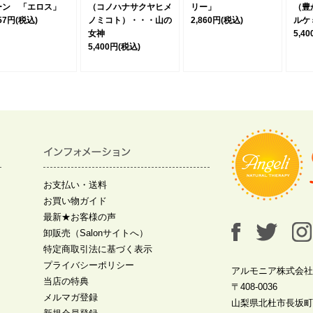
ーン 「エロス」
（コノハナサクヤヒメ
リー」
（豊
257円
(税込)
ノミコト）・・・山の
2,860円
(税込)
ルケ
女神
5,4
5,400円
(税込)
お支払い・送料
お買い物ガイド
最新★お客様の声
卸販売（Salonサイトへ）
特定商取引法に基づく表示
プライバシーポリシー
アルモニア株式会社
当店の特典
〒408-0036
メルマガ登録
山梨県北杜市長坂町中