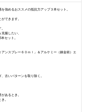
心感を強めるおススメの抵抗力アップ３本セット。
とができます。
す。
を克服したい、
3本セット。
ィアンスプレー６０ｍｌ」＆アルケミー（錬金術）エ
ぎ、古いパターンを取り除く。
要があるとき。
とき。