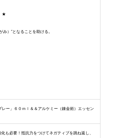
 ★
＞
がみ）“となることを助ける。
プレー」６０ｍｌ＆＆アルケミー（錬金術）エッセン
の強化も必要！抵抗力をつけてネガティブを跳ね返し、