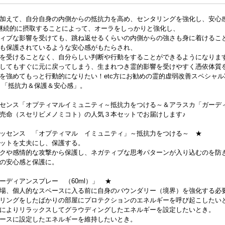
に加えて、自分自身の内側からの抵抗力を高め、センタリングを強化し、安
継続的に摂取することによって、オーラをしっかりと強化し、
ィブな影響を受けても、跳ね返せるくらいの内側からの強さも身に着けるこ
も保護されているような安心感がもたらされ、
を受けることなく、自分らしい判断や行動をすることができるようになりま
してもすぐに元に戻ってしまう、生まれつき霊的影響を受けやすく憑依体質
を強めてもっと行動的になりたい！etc方にお勧めの霊的虚弱改善スペシャル
「抵抗力＆保護＆安心感」。
センス「オプティマルイミュニティ～抵抗力をつける～＆アラスカ「ガーデ
毘売命（スセリビメノミコト）の人気３本セットでお届けします♪
ッセンス 「オプティマル イミュニティ」～抵抗力をつける～ ★
ットを丈夫にし、保護する。
クや感情的な攻撃から保護し、ネガティブな思考パターンが入り込むのを防
の安心感と保護に。
ーディアンスプレー （60ml）」 ★
場、個人的なスペースに入る前に自身のバウンダリー（境界）を強化する必
リングをしたばかりの部屋にプロテクションのエネルギーを呼び起こしたい
によりリラックスしてグラウディングしたエネルギーを設定したいとき。
ペースに設定したエネルギーを維持したいとき。