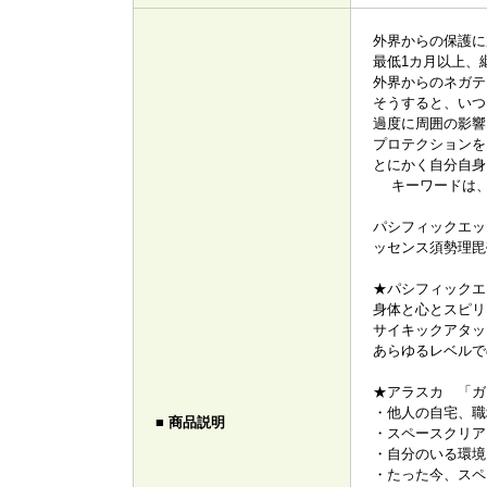
外界からの保護
最低1カ月以上、
外界からのネガテ
そうすると、いつ
過度に周囲の影響
プロテクションを
とにかく自分自身
キーワードは、
パシフィックエッ
ッセンス須勢理
★パシフィックエ
身体と心とスピリ
サイキックアタッ
あらゆるレベルで
★アラスカ 「ガ
・他人の自宅、職
■ 商品説明
・スペースクリア
・自分のいる環境
・たった今、ス