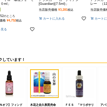
０ml」
[Guardian](7.5ml)」
レー （12
当店販売価格
¥
3,281
当店販売価
税込
752
のところ
カートに入れる
カートに
価格
¥
4,752
税込
を見る
クしています！
5％オフ】フィンド
木花之佐久夜毘売命
ＦＥＳ 「マリポサリ
アバ