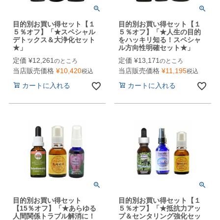
目的別お買い得セット【１
目的別お買い得セット【１
５％オフ】「★スペシャル
５％オフ】「★人生の目的
デトックス＆大浄化セット
をハッキリ知る！スペシャ
★」
ル方向性明確セット★」
定価
¥
12,261
定価
¥
13,171
のところ
のところ
当店販売価格
¥
10,420
当店販売価格
¥
11,195
税込
税込
カートに入れる
カートに入れる
目的別お買い得セット
目的別お買い得セット【１
【15％オフ】「★あらゆる
５％オフ】「★抵抗力アッ
人間関係トラブル解消に！
プ＆センタリング強化セッ