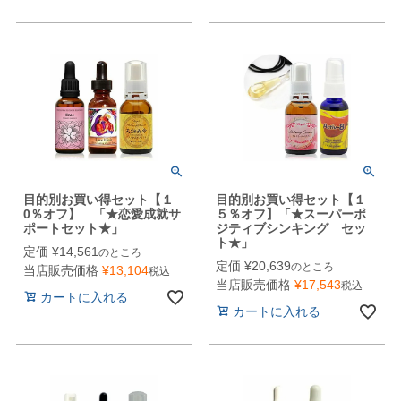
目的別お買い得セット【１
目的別お買い得セット【１
0％オフ】 「★恋愛成就サ
５％オフ】「★スーパーポ
ポートセット★」
ジティブシンキング セッ
ト★」
定価
¥
14,561
のところ
定価
¥
20,639
のところ
当店販売価格
¥
13,104
税込
当店販売価格
¥
17,543
税込
カートに入れる
カートに入れる