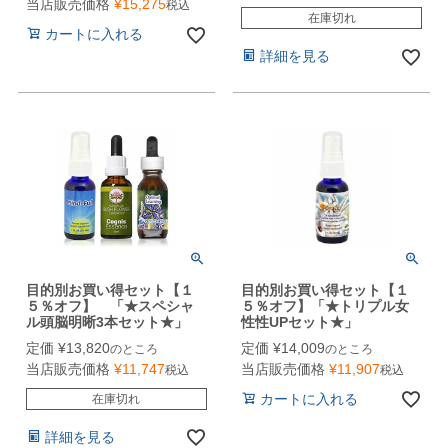
当店販売価格
¥
15,275
税込
在庫切れ
カートに入れる
詳細を見る
目的別お買い得セット【１
目的別お買い得セット【１
５％オフ】 「★スペシャ
５％オフ】「★トリプル女
ル頭脳明晰3本セット★」
性性UPセット★」
定価
¥
13,820
定価
¥
14,009
のところ
のところ
当店販売価格
¥
11,747
当店販売価格
¥
11,907
税込
税込
カートに入れる
在庫切れ
詳細を見る