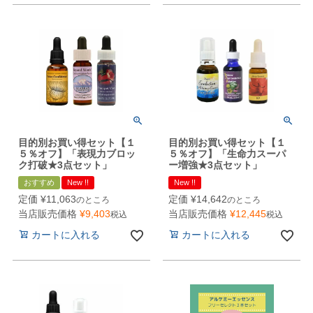
目的別お買い得セット【１
目的別お買い得セット【１
５％オフ】「表現力ブロッ
５％オフ】「生命力スーパ
ク打破★3点セット」
ー増強★3点セット」
おすすめ
New !!
New !!
定価
¥
11,063
定価
¥
14,642
のところ
のところ
当店販売価格
¥
9,403
当店販売価格
¥
12,445
税込
税込
カートに入れる
カートに入れる