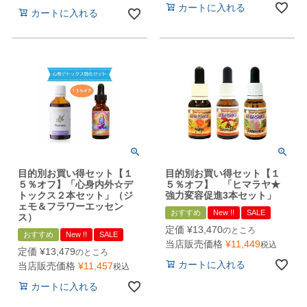
カートに入れる
カートに入れる
目的別お買い得セット【１
目的別お買い得セット【１
５％オフ】「心身内外☆デ
５％オフ】 「ヒマラヤ★
トックス２本セット」（ジ
強力変容促進3本セット」
ェモ＆フラワーエッセン
おすすめ
New !!
SALE
ス）
定価
¥
13,470
のところ
おすすめ
New !!
SALE
当店販売価格
¥
11,449
税込
定価
¥
13,479
のところ
カートに入れる
当店販売価格
¥
11,457
税込
カートに入れる