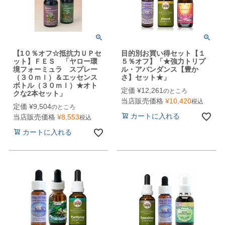
【1０％オフ☆抵抗力ＵＰセ
目的別お買い得セット【１
ット】ＦＥＳ 「ヤロー環
５％オフ】「★強力トリプ
境フォーミュラ スプレー
ル・アバンダンス【豊か
（３０ｍｌ）＆エッセンス
さ】セット★」
ボトル（３０ｍｌ）★オト
定価
¥
12,261
のところ
クな2本セット」
当店販売価格
¥
10,420
税込
定価
¥
9,504
のところ
カートに入れる
当店販売価格
¥
8,553
税込
カートに入れる