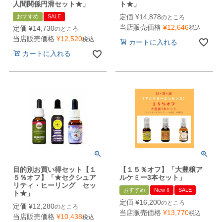
人間関係円滑セット★」
ト★」
定価
¥
14,878
おすすめ
SALE
のところ
当店販売価格
¥
12,646
税込
定価
¥
14,730
のところ
当店販売価格
¥
12,520
税込
カートに入れる
カートに入れる
目的別お買い得セット【１
【１５％オフ】「大豊穣ア
５％オフ】「★セクシュア
ルケミー3本セット」
リティ・ヒーリング セッ
おすすめ
New !!
SALE
ト★」
定価
¥
16,200
のところ
定価
¥
12,280
のところ
当店販売価格
¥
13,770
税込
当店販売価格
¥
10,438
税込