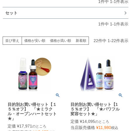
1
件中
1
-
1
件表示
セット
1
件中
1
-
1
件表示
22
件中
1
-
22
件表示
並び替え
価格が安い順
価格が高い順
新着順
目的別お買い得セット【１
目的別お買い得セット【1
５％オフ】 「★ミラク
５％オフ】 「★パワフル
ル・オープンハートセット
変容セット★」
★」
定価
¥
14,095
のところ
定価
¥
17,971
のところ
当店販売価格
¥
11,980
税込