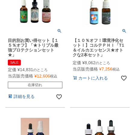
目的別お買い得セット【１
【１０％オフ！環境浄化セ
５％オフ】「★トリプル最
ットⅠ】コルテＰＨＩ「T1
強プロテクションセット
＆イルカエッセンス★オト
★」
クな2本セット」
定価
¥
8,062
SALE
のところ
当店販売価格
¥
7,256
税込
定価
¥
14,831
のところ
当店販売価格
¥
12,606
税込
カートに入れる
在庫切れ
詳細を見る