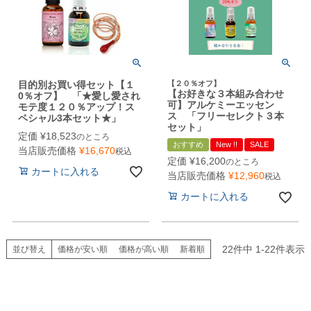
目的別お買い得セット【１
【２０％オフ】
【お好きな３本組み合わせ
0％オフ】 「★愛し愛され
可】アルケミーエッセン
モテ度１２０％アップ！ス
ス 「フリーセレクト３本
ペシャル3本セット★」
セット」
定価
¥
18,523
のところ
おすすめ
New !!
SALE
当店販売価格
¥
16,670
税込
定価
¥
16,200
のところ
カートに入れる
当店販売価格
¥
12,960
税込
カートに入れる
22
件中
1
-
22
件表示
並び替え
価格が安い順
価格が高い順
新着順