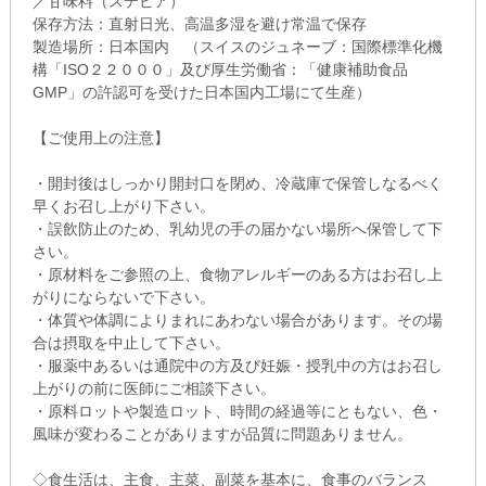
／甘味料（ステビア）
保存方法：直射日光、高温多湿を避け常温で保存
製造場所：日本国内 （スイスのジュネーブ：国際標準化機
構「ISO２２０００」及び厚生労働省：「健康補助食品
GMP」の許認可を受けた日本国内工場にて生産）
【ご使用上の注意】
・開封後はしっかり開封口を閉め、冷蔵庫で保管しなるべく
早くお召し上がり下さい。
・誤飲防止のため、乳幼児の手の届かない場所へ保管して下
さい。
・原材料をご参照の上、食物アレルギーのある方はお召し上
がりにならないで下さい。
・体質や体調によりまれにあわない場合があります。その場
合は摂取を中止して下さい。
・服薬中あるいは通院中の方及び妊娠・授乳中の方はお召し
上がりの前に医師にご相談下さい。
・原料ロットや製造ロット、時間の経過等にともない、色・
風味が変わることがありますが品質に問題ありません。
◇食生活は、主食、主菜、副菜を基本に、食事のバランス