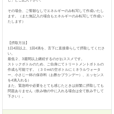
し」とご記入下さい。
その場合、ご誓願なしでエネルギーのみ転写して作成いたし
ます。（また無記入の場合もエネルギーのみ転写して作成い
たします）
【摂取方法】
1日4回以上、1回4滴を、舌下に直接垂らして摂取してくださ
い。
最低２、3週間以上継続するのがおススメです。
ストックボトルのため、ご自身にてトリートメントボトルの
作成も可能です。（３０mlの空ボトルにミネラルウォータ
ー、小さじ一杯の保存料（お酢かブランデー）、エッセンス
を4滴入れる）
また、緊急時や必要をとても感じたときは頻繁に摂取しても
問題ありません（飲み物の中に入れる場合は全て飲み干して
下さい）。