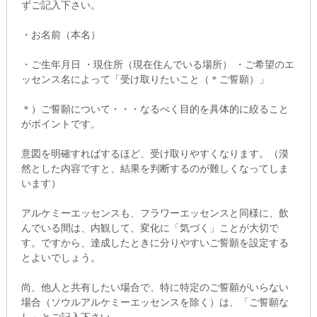
ずご記入下さい。
・お名前（本名）
・ご生年月日 ・現住所（現在住んでいる場所） ・ご希望のエ
ッセンス名によって「受け取りたいこと（＊ご誓願）」
＊）ご誓願について・・・なるべく目的を具体的に絞ること
がポイントです。
意図を明確すればするほど、受け取りやすくなります。（漠
然とした内容ですと、結果を判断するのが難しくなってしま
います）
アルケミーエッセンスも、フラワーエッセンスと同様に、飲
んでいる間は、内観して、変化に「気づく」ことが大切で
す。ですから、達成したときに分りやすいご誓願を設定する
とよいでしょう。
尚、他人と共有したい場合で、特に特定のご誓願がいらない
場合（ソウルアルケミーエッセンスを除く）は、「ご誓願な