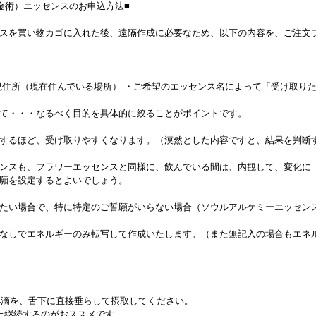
金術）エッセンスのお申込方法■
スを買い物カゴに入れた後、遠隔作成に必要なため、以下の内容を、ご注文
現住所（現在住んでいる場所） ・ご希望のエッセンス名によって「受け取り
て・・・なるべく目的を具体的に絞ることがポイントです。
するほど、受け取りやすくなります。（漠然とした内容ですと、結果を判断
ンスも、フラワーエッセンスと同様に、飲んでいる間は、内観して、変化に
願を設定するとよいでしょう。
たい場合で、特に特定のご誓願がいらない場合（ソウルアルケミーエッセン
なしでエネルギーのみ転写して作成いたします。（また無記入の場合もエネ
回4滴を、舌下に直接垂らして摂取してください。
上継続するのがおススメです。