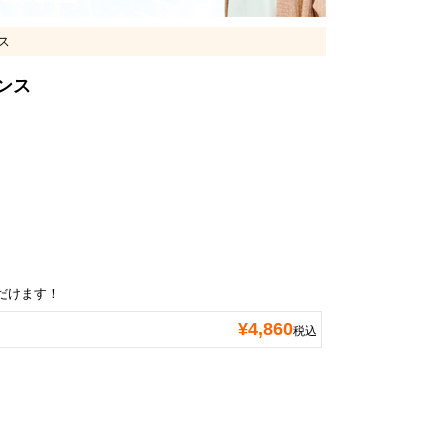
ス
ンス
だけます！
¥
4,860
税込