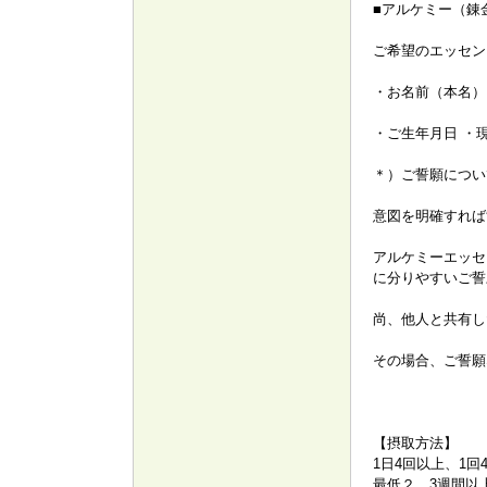
■アルケミー（錬
ご希望のエッセン
・お名前（本名）
・ご生年月日 ・
＊）ご誓願につい
意図を明確すれば
アルケミーエッセ
に分りやすいご誓
尚、他人と共有し
その場合、ご誓願
【摂取方法】
1日4回以上、1
最低２、3週間以