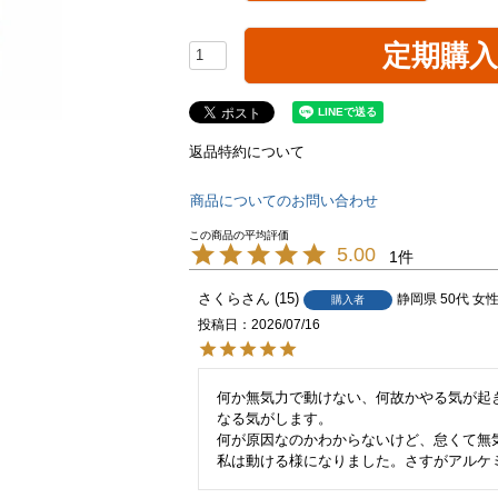
定期購
返品特約について
商品についてのお問い合わせ
5.00
1
さくら
15
静岡県
50代
女
購入者
投稿日
2026/07/16
何か無気力で動けない、何故かやる気が起
なる気がします。

何が原因なのかわからないけど、怠くて無気
私は動ける様になりました。さすがアルケ