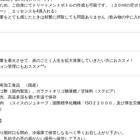
ため、ご自身にてトリートメントボトルの作成も可能です。（３０mlの空ボ
ー）、エッセンスを4滴入れる）
要をとても感じたときは頻繁に摂取しても問題ありません（飲み物の中に入
量を着火させて、炎のごとく人生を拡大発展していきたい方におススメ！
ョン管理にもおススメ^^♪
有加工食品 （国産）
ゴ酢（国内製造）、ガラクトオリゴ糖液糖／甘味料（ステビア）
光、高温多湿を避け常温で保存
内 （スイスのジュネーブ：国際標準化機構「ISO２２０００」及び厚生労
）
】
り開封口を閉め、冷蔵庫で保管しなるべく早くお召し上がり下さい。
、乳幼児の手の届かない場所へ保管して下さい。