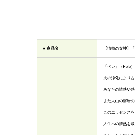
■ 商品名
【情熱の女神】「
「ペレ」（Pele
火の浄化により古
あなたの情熱や熱
また火山の溶岩の
このエッセンスを
人生への情熱を取