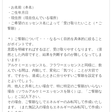
・お名前（本名）
・ご生年月日
・現住所（現在住んでいる場所）
・ご希望のエッセンス名によって「受け取りたいこと（＊ご
誓願）」
＊）ご誓願について・・・なるべく目的を具体的に絞ること
がポイントです。
意図を明確すればするほど、受け取りやすくなります。（漠
然とした内容ですと、結果を判断するのが難しくなってしま
います）
アルケミーエッセンスも、フラワーエッセンスと同様に、飲
んでいる間は、内観して、変化に「気づく」ことが大切で
す。ですから、達成したときに分りやすいご誓願を設定する
とよいでしょう。
尚、他人と共有したい場合で、特に特定のご誓願がいらない
場合（ソウルアルケミーエッセンスを除く）は、「ご誓願な
し」とご記入下さい。
その場合、ご誓願なしでエネルギーのみ転写して作成いたし
ます。（また無記入の場合もエネルギーのみ転写して作成い