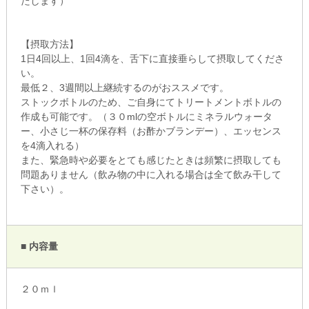
たします）
【摂取方法】
1日4回以上、1回4滴を、舌下に直接垂らして摂取してくださ
い。
最低２、3週間以上継続するのがおススメです。
ストックボトルのため、ご自身にてトリートメントボトルの
作成も可能です。（３０mlの空ボトルにミネラルウォータ
ー、小さじ一杯の保存料（お酢かブランデー）、エッセンス
を4滴入れる）
また、緊急時や必要をとても感じたときは頻繁に摂取しても
問題ありません（飲み物の中に入れる場合は全て飲み干して
下さい）。
■ 内容量
２０ｍｌ