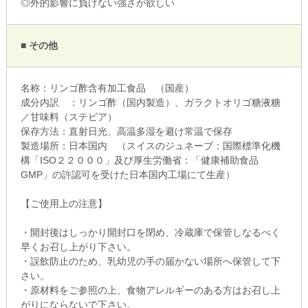
◎外的影響に負けない強さが欲しい
■ その他
名称：リンゴ酢含有加工食品 （国産）
成分内訳 ：リンゴ酢（国内製造）、ガラクトオリゴ糖液糖
／甘味料（ステビア）
保存方法：直射日光、高温多湿を避け常温で保存
製造場所：日本国内 （スイスのジュネーブ：国際標準化機
構「ISO２２０００」及び厚生労働省：「健康補助食品
GMP」の許認可を受けた日本国内工場にて生産）
【ご使用上の注意】
・開封後はしっかり開封口を閉め、冷蔵庫で保管しなるべく
早くお召し上がり下さい。
・誤飲防止のため、乳幼児の手の届かない場所へ保管して下
さい。
・原材料をご参照の上、食物アレルギーのある方はお召し上
がりにならないで下さい。