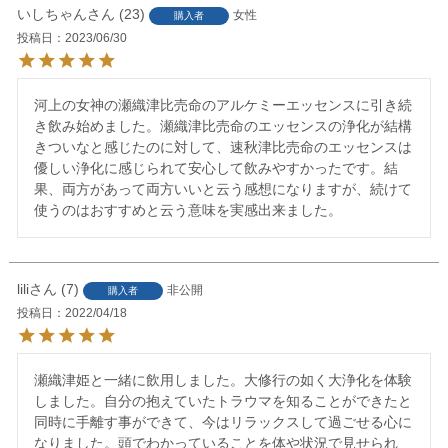
いしちゃん
23
女性
購入者
投稿日
2023/06/30
河上の女神の瀬織津比売命のアルケミーエッセンスに引き続
き飲み始めました。瀬織津比売命のエッセンスの浄化が結構
きついなと感じたのに対して、速秋津比売命のエッセンスは
優しい浄化に感じられて安心して飲みやすかったです。結
果、両方があって両方いいと云う感想になりますが、続けて
使うのはおすすめと云う意味を実感出来ました。
lili
7
非公開
購入者
投稿日
2022/04/18
瀬織津姫と一緒に飲用しました。大修行の如く大浄化を体験
しました。自分の抱えていたトラウマを知ることができたと
同時に手離す事ができて、今はリラックスして過ごせる心に
なりました。頭でわかっていることを体や状況で見せられ