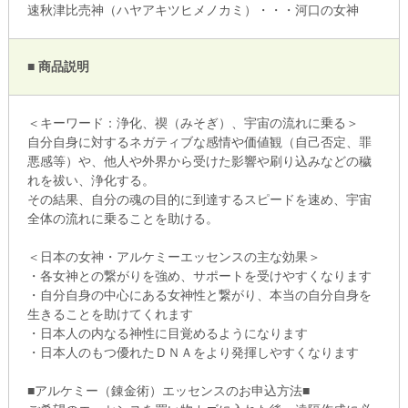
速秋津比売神（ハヤアキツヒメノカミ）・・・河口の女神
■ 商品説明
＜キーワード：浄化、禊（みそぎ）、宇宙の流れに乗る＞
自分自身に対するネガティブな感情や価値観（自己否定、罪
悪感等）や、他人や外界から受けた影響や刷り込みなどの穢
れを祓い、浄化する。
その結果、自分の魂の目的に到達するスピードを速め、宇宙
全体の流れに乗ることを助ける。
＜日本の女神・アルケミーエッセンスの主な効果＞
・各女神との繋がりを強め、サポートを受けやすくなります
・自分自身の中心にある女神性と繋がり、本当の自分自身を
生きることを助けてくれます
・日本人の内なる神性に目覚めるようになります
・日本人のもつ優れたＤＮＡをより発揮しやすくなります
■アルケミー（錬金術）エッセンスのお申込方法■