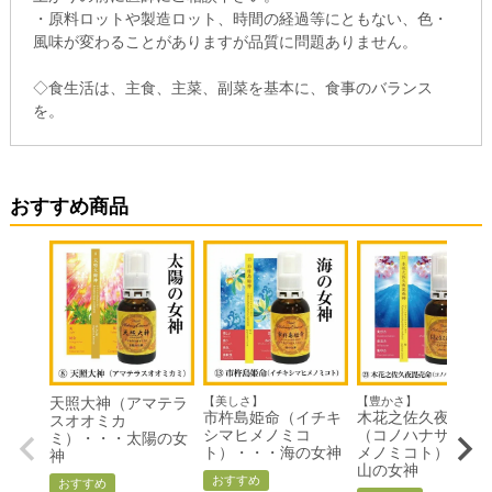
・原料ロットや製造ロット、時間の経過等にともない、色・
風味が変わることがありますが品質に問題ありません。
◇食生活は、主食、主菜、副菜を基本に、食事のバランス
を。
おすすめ商品
天照大神（アマテラ
【美しさ】
【豊かさ】
市杵島姫命（イチキ
木花之佐久夜毘売
スオオミカ
シマヒメノミコ
（コノハナサクヤ
ミ）・・・太陽の女
ト）・・・海の女神
メノミコト）・・
神
山の女神
おすすめ
おすすめ