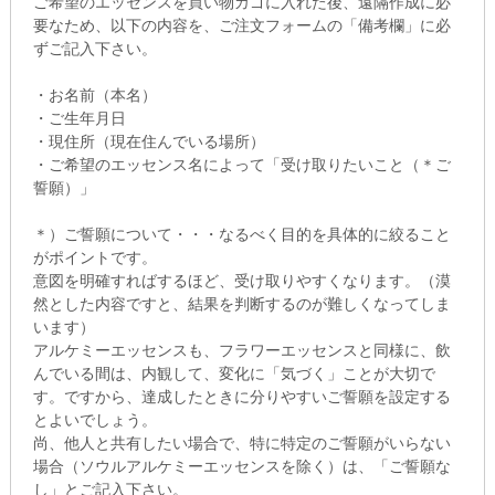
ご希望のエッセンスを買い物カゴに入れた後、遠隔作成に必
要なため、以下の内容を、ご注文フォームの「備考欄」に必
ずご記入下さい。
・お名前（本名）
・ご生年月日
・現住所（現在住んでいる場所）
・ご希望のエッセンス名によって「受け取りたいこと（＊ご
誓願）」
＊）ご誓願について・・・なるべく目的を具体的に絞ること
がポイントです。
意図を明確すればするほど、受け取りやすくなります。（漠
然とした内容ですと、結果を判断するのが難しくなってしま
います）
アルケミーエッセンスも、フラワーエッセンスと同様に、飲
んでいる間は、内観して、変化に「気づく」ことが大切で
す。ですから、達成したときに分りやすいご誓願を設定する
とよいでしょう。
尚、他人と共有したい場合で、特に特定のご誓願がいらない
場合（ソウルアルケミーエッセンスを除く）は、「ご誓願な
し」とご記入下さい。