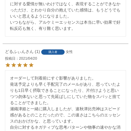
に対する愛情が無いわけではなく、表現することができなか
っただけ、とわかり自分の抱えていた感情は、もうどうでも
いいと思えるようになりました。

いつもながら、アルケミーエッセンスは本当に早い効果で好
転反応も無く、有り難く思います。
どるふぃん
1
女性
購入者
投稿日
2021/04/20
オーダーして到着前にすぐ影響がありました。

発送予定よりも早く手配完了のメールがあり、思っていたよ
りも1日早く摂取できることになったり、片付けようと思い
つつ勿体ないと思って先延ばしにしていた物をスパッと捨て
ることができました。

瀬織津姫と一緒に購入しましたが、速秋津比売神はスピード
感があるとのことだったので、この速さはこちらのエッセン
スのおかげかな、と思っています。

自分に対するネガティブな思考パターンや物事の速やかな消