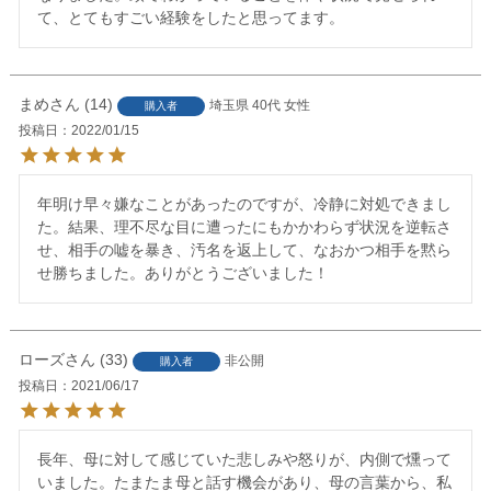
て、とてもすごい経験をしたと思ってます。
まめ
14
埼玉県
40代
女性
購入者
投稿日
2022/01/15
年明け早々嫌なことがあったのですが、冷静に対処できまし
た。結果、理不尽な目に遭ったにもかかわらず状況を逆転さ
せ、相手の嘘を暴き、汚名を返上して、なおかつ相手を黙ら
せ勝ちました。ありがとうございました！
ローズ
33
非公開
購入者
投稿日
2021/06/17
長年、母に対して感じていた悲しみや怒りが、内側で燻って
いました。たまたま母と話す機会があり、母の言葉から、私