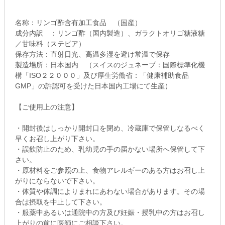
名称：リンゴ酢含有加工食品 （国産）
成分内訳 ：リンゴ酢（国内製造）、ガラクトオリゴ糖液糖
／甘味料（ステビア）
保存方法：直射日光、高温多湿を避け常温で保存
製造場所：日本国内 （スイスのジュネーブ：国際標準化機
構「ISO２２０００」及び厚生労働省：「健康補助食品
GMP」の許認可を受けた日本国内工場にて生産）
【ご使用上の注意】
・開封後はしっかり開封口を閉め、冷蔵庫で保管しなるべく
早くお召し上がり下さい。
・誤飲防止のため、乳幼児の手の届かない場所へ保管して下
さい。
・原材料をご参照の上、食物アレルギーのある方はお召し上
がりにならないで下さい。
・体質や体調によりまれにあわない場合があります。その場
合は摂取を中止して下さい。
・服薬中あるいは通院中の方及び妊娠・授乳中の方はお召し
上がりの前に医師にご相談下さい。