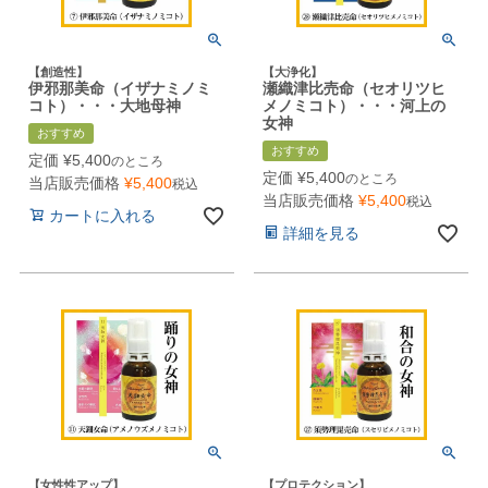
【創造性】
【大浄化】
伊邪那美命（イザナミノミ
瀬織津比売命（セオリツヒ
コト）・・・大地母神
メノミコト）・・・河上の
女神
おすすめ
おすすめ
定価
¥
5,400
のところ
定価
¥
5,400
のところ
当店販売価格
¥
5,400
税込
当店販売価格
¥
5,400
税込
カートに入れる
詳細を見る
【女性性アップ】
【プロテクション】