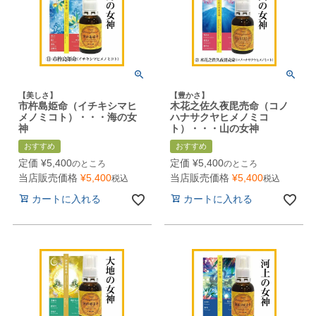
【美しさ】
【豊かさ】
市杵島姫命（イチキシマヒ
木花之佐久夜毘売命（コノ
メノミコト）・・・海の女
ハナサクヤヒメノミコ
神
ト）・・・山の女神
おすすめ
おすすめ
定価
¥
5,400
定価
¥
5,400
のところ
のところ
当店販売価格
¥
5,400
当店販売価格
¥
5,400
税込
税込
カートに入れる
カートに入れる