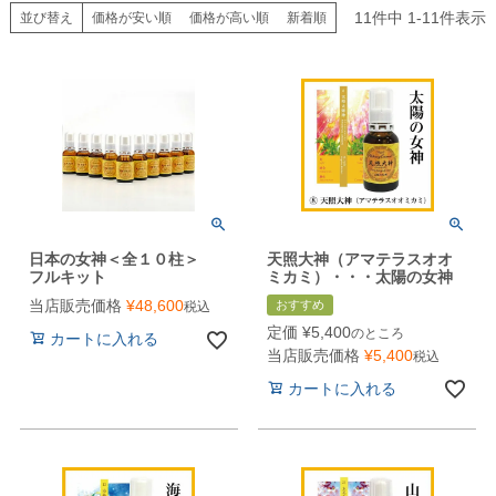
11
件中
1
-
11
件表示
並び替え
価格が安い順
価格が高い順
新着順
日本の女神＜全１０柱＞
天照大神（アマテラスオオ
フルキット
ミカミ）・・・太陽の女神
当店販売価格
¥
48,600
おすすめ
税込
定価
¥
5,400
のところ
カートに入れる
当店販売価格
¥
5,400
税込
カートに入れる