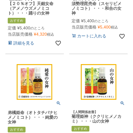
【２０％オフ】天鈿女命
須勢理毘売命（スセリビメ
（アメノウズメノミコ
ノミコト）・・・和合の女
ト）・・・踊りの女神
神
定価
¥
5,400
おすすめ
のところ
当店販売価格
¥
5,400
税込
定価
¥
5,400
のところ
当店販売価格
¥
4,320
税込
カートに入れる
詳細を見る
弟橘姫命（オトタチバナヒ
【人間関係改善】
菊理姫神（ククリヒメノカ
メノミコト）・・・純愛の
ミ）・・・山の女神
女神
おすすめ
おすすめ